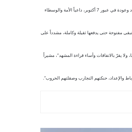
المتحدث العسكري باسم كتائب القسام يؤكد أن دماء القادة الشهداء وقود للمقاومة، ويكشف الأدوار المركزية للشهيدين الحداد وعودة في عبور 7 أكتوبر، داعياً الأمة والوسطاء
تبقى مفتوحة حتى يدفعها ثقيلة وكاملة، مشدداً على
لا يقرّ بالاتفاقات وأساء قراءة المشهد”، مشيراً
رباط والإعداد، حنكتهم التجارب وصقلتهم الحروب”.