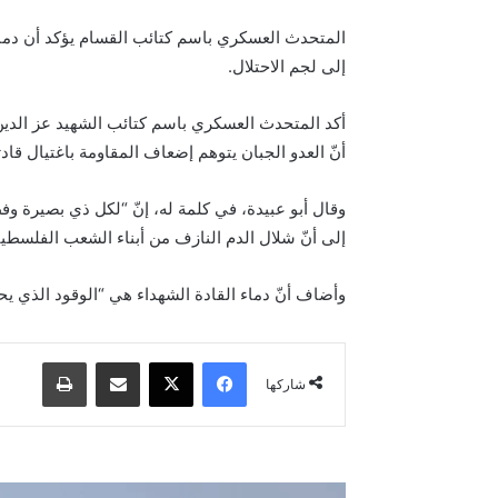
إلى لجم الاحتلال.
أكد المتحدث العسكري باسم كتائب الشهيد عز الدين ال
أنّ العدو الجبان يتوهم إضعاف المقاومة باغتيال قادت
وقال أبو عبيدة، في كلمة له، إنّ “لكل ذي بصيرة وفط
إلى أنّ شلال الدم النازف من أبناء الشعب الفلسطي
وأضاف أنّ دماء القادة الشهداء هي “الوقود الذي يح
فيسبوك
‫X
مشاركة عبر البريد
طباعة
شاركها