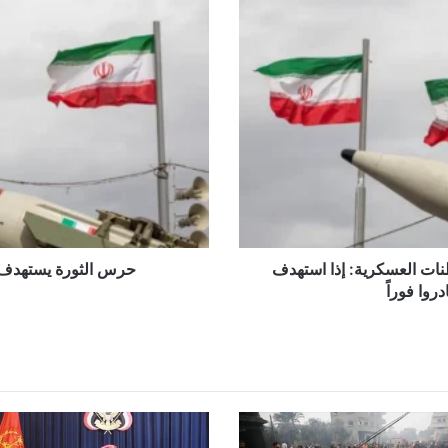
حرس
الثورة
يستهدف
سفينة
أميركية
وقاعدتين
لواشنطن
ات العسكرية: إذا استهدف
حرس الثورة يستهدف 
روا فوراً