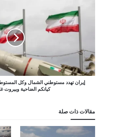
إيران
تهدد
مستوطني
الشمال
وكل
المستوطنات
العسكرية:
إذا
استهدف
كيانكم
الضاحية
وبيروت
غادروا
إيران تهدد مستوطني الشمال وكل المستوطن
فوراً
كيانكم الضاحية وبيروت غاد
مقالات ذات صلة