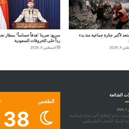
عد لأكبر جنازة جماعية منذ بدء
سريع: ضربنا “هدفاً حساساً” بمطار نج
رداً على الخروقات السعودية
, 2026
أغسطس 4, 2026
ات الشائعة
الطقس
38
202
عبيدة: ندعو لإطلاق أكبر حملة إسلامية
ية لإسناد الشعب الفلسطيني