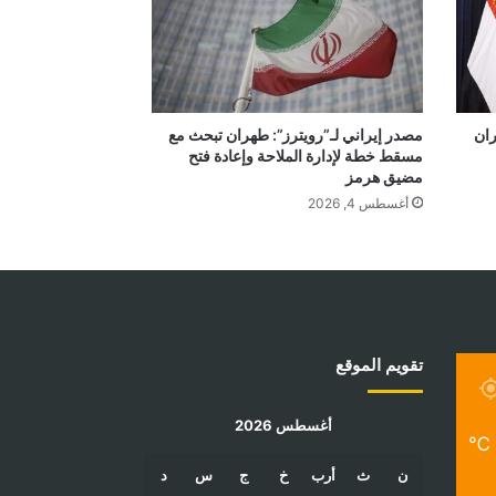
ران
مصدر إيراني لـ”رويترز”: طهران تبحث مع
مسقط خطة لإدارة الملاحة وإعادة فتح
مضيق هرمز
أغسطس 4, 2026
تقويم الموقع
أغسطس 2026
℃
ن
ث
أرب
خ
ج
س
د