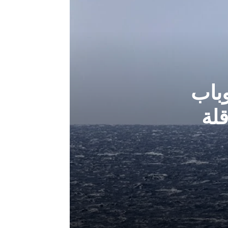
باب
لة