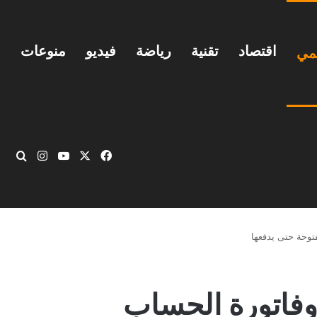
اقتصاد
تقنية
رياضة
فيديو
منوعات
يمي
‫X
فيسبوك
‫YouTube
انستقرام
بحث
فتوحة حتى يدفعها
ا وفاتورة الحساب