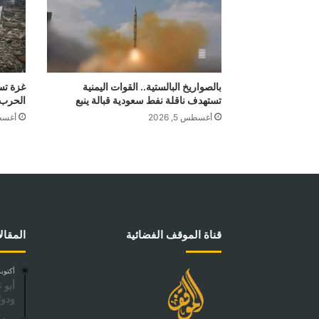
بالصواريخ البالستية.. القوات اليمنية
غزة تست
تستهدف ناقلة نفط سعودية قبالة ينبع
الحرب
أغسطس 5, 2026
أغسطس 4
قناة الموقف الفضائية
المقال
أكتوبر 7, 4
أبو 
ودول