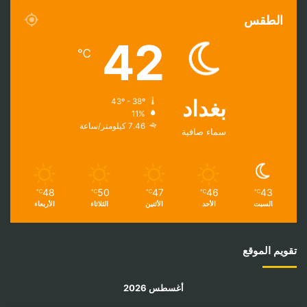
الطقس
42
℃
بغداد
43º - 38º
11%
7.46 كيلومتر/ساعة
سماء صافية
48
50
47
46
43
℃
℃
℃
℃
℃
السبت
الأحد
الأثنين
الثلاثاء
الأربعاء
تقويم الموقع
أغسطس 2026