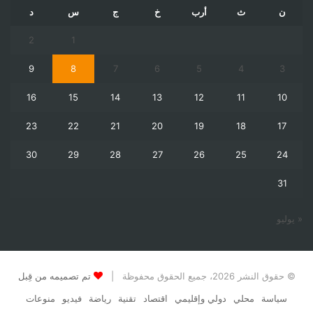
ن
ث
أرب
خ
ج
س
د
2
1
9
8
7
6
5
4
3
16
15
14
13
12
11
10
23
22
21
20
19
18
17
30
29
28
27
26
25
24
31
« يوليو
© حقوق النشر 2026، جميع الحقوق محفوظة |
تم تصميمه من قِبل
سياسة
محلي
دولي وإقليمي
اقتصاد
تقنية
رياضة
فيديو
منوعات