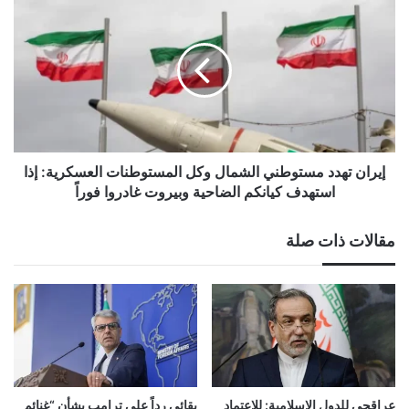
تهدد
مستوطني
الشمال
وكل
المستوطنات
العسكرية:
إذا
استهدف
كيانكم
إيران تهدد مستوطني الشمال وكل المستوطنات العسكرية: إذا
الضاحية
استهدف كيانكم الضاحية وبيروت غادروا فوراً
وبيروت
غادروا
مقالات ذات صلة
فوراً
عراقجي للدول الإسلامية: للاعتماد
بقائي رداً على ترامب بشأن “غنائم