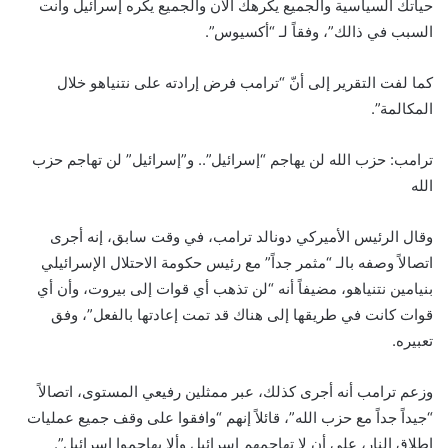
حياتك السياسية والجميع يكرهك الآن والجميع يكره إسرائيل وأنت
السبب في ذالك”، وفقاً لـ “أكسيوس”.
كما لفت التقرير إلى أنّ “ترامب فرض إرادته على نتنياهو خلال
المكالمة”.
ترامب: حزب الله لن يهاجم “إسرائيل”.. و”إسرائيل” لن تهاجم حزب
الله
وقال الرئيس الأميركي دونالد ترامب، في وقت سابق، إنه أجرى
اتصالاً وصفه بالـ “مثمر جداً” مع رئيس حكومة الاحتلال الإسرائيلي
بنيامين نتنياهو، مضيفاً أنه “لن تذهب أي قوات إلى بيروت، وأن أي
قوات كانت في طريقها إلى هناك قد تمت إعادتها بالفعل”، وفق
تعبيره.
وزعم ترامب أنه أجرى كذلك، عبر ممثلين رفيعي المستوى، اتصالاً
“جيداً جداً مع حزب الله”، قائلاً إنهم “وافقوا على وقف جميع عمليات
إطلاق النار، على أن لا تهاجمهم إسرائيل وألا يهاجموا إسرائيل”.