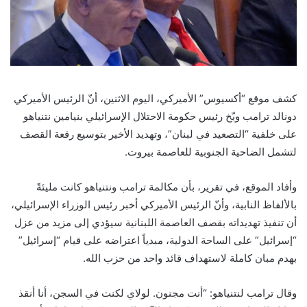
كشف موقع “أكسيوس” الأميركي، اليوم الاثنين، أنّ الرئيس الأميركي
دونالد ترامب وبّخ رئيس حكومة الاحتلال الإسرائيلي بنيامين نتنياهو
على خلفية “التصعيد في لبنان”، وتهديد الأخير بتوسيع رقعة القصف
لتشمل الضاحية الجنوبية للعاصمة بيروت.
وأفاد الموقع، في تقرير، بأن مكالمة ترامب ونتنياهو كانت مليئةً
بالألفاظ النابية، وأنّ الرئيس الأميركي أخبر رئيس الوزراء الإسرائيلي،
أن تنفيذ تهديداته بقصف العاصمة اللبنانية سيؤدي إلى مزيد من عزل
“إسرائيل” على الساحة الدولية، مبدياً اعتراضه على قيام “إسرائيل”
بهدم مبان كاملة لاستهداف قائد واحد من حزب الله.
وقال ترامب لنتنياهو: “أنت مجنون. لولاي لكنت في السجن، أنا أنقذ