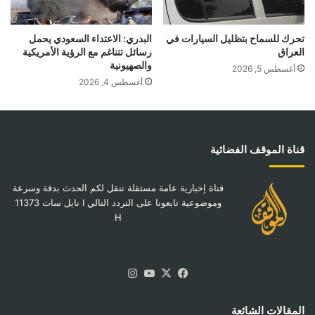
تحرك للسماح بتظليل السيارات في
البدري: الاعتداء السعودي يحمل
العراق
رسائل تتناغم مع الرؤية الأمريكية
والصهيونية
أغسطس 5, 2026
أغسطس 4, 2026
قناة الموقف الفضائية
قناة إخبارية عامة مستقلة ننقل لكم الحدث بدقة وسرعة
وموضوعية تابعونا على التردد التالي I نايل سات 11373
H
‫X
فيسبوك
‫YouTube
انستقرام
المقالات الشائعة