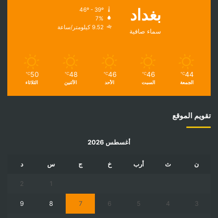
بغداد
46º - 39º
7%
9.52 كيلومتر/ساعة
سماء صافية
50
48
46
46
44
℃
℃
℃
℃
℃
الجمعة
السبت
الأحد
الأثنين
الثلاثاء
تقويم الموقع
أغسطس 2026
ن
ث
أرب
خ
ج
س
د
2
1
9
8
7
6
5
4
3