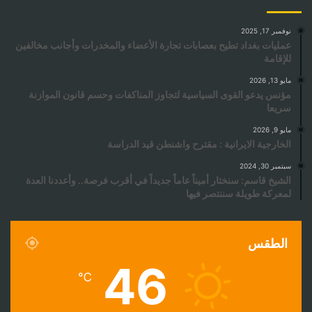
نوفمبر 17, 2025
عمليات بغداد تطيح بعصابات تجارة الأعضاء والمخدرات وأجانب مخالفين
للإقامة
مايو 13, 2026
مؤنس يدعو القوى السياسية لتجاوز المناكفات وحسم قانون الموازنة
سريعا
مايو 9, 2026
الخارجية الايرانية : مقترح واشنطن قيد الدراسة
سبتمبر 30, 2024
الشيخ قاسم: سنختار أميناً عاماً جديداً في أقرب فرصة.. وأعددنا العدة
لمعركة طويلة سننتصر فيها
الطقس
46
℃