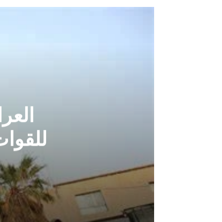
العرا
للقوات