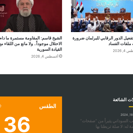
تفعيل الدور الرقابي للبرلمان ضرورة
الشيخ قاسم: المقاومة مستمرة ما دام
لفات الفساد
الاحتلال موجوداً.. ولا مانع من اللقاء مع
القيادة السورية
, 2026
أغسطس 4, 2026
ات الشائعة
الطقس
36
 السوداني يتبرأ من “صفحات”
ة له: لا صلة تربطنا بها