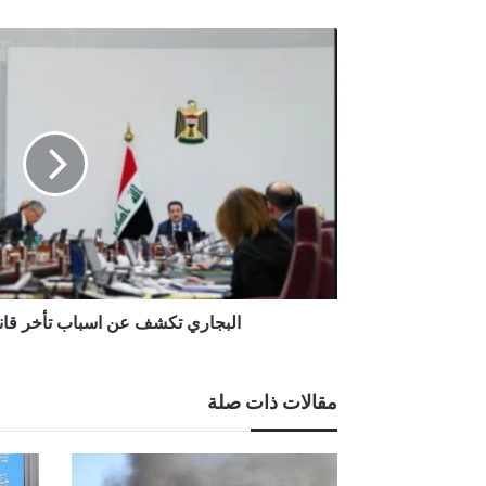
تحرك للسماح بتظليل السيارات في الع
البجاري
تكشف
عن
اسباب
تأخر
قانون
الحشد
الشعبي
البجاري تكشف عن اسباب تأخر قان
مقالات ذات صلة