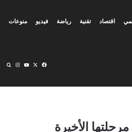
يمي
اقتصاد
تقنية
رياضة
فيديو
منوعات
‫X
فيسبوك
‫YouTube
انستقرام
بحث
مرحلتها الأخيرة