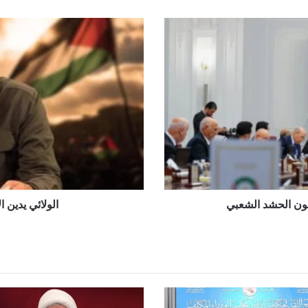
راق
الولائي
يدين
الاعتداءات
والمجازر
في
اليمن
ون الحشد الشعبي
الولائي يدين 