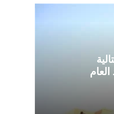
الية
العام