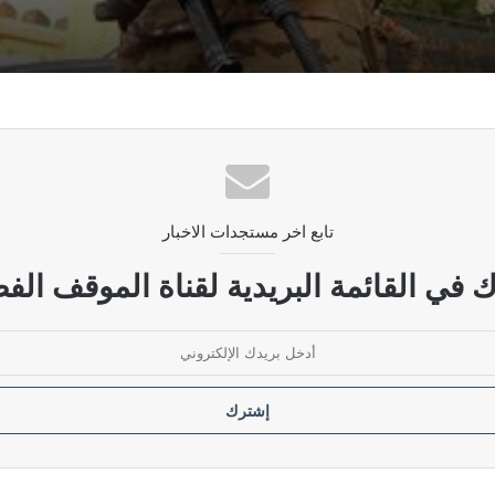
للقوات العسكرية بتوجيه من القائد العام
منفذ طريبيل الحدودي مع الأردن
تابع اخر مستجدات الاخبار
 تأخر صرف رواتب أكثر من مليون موظف
 في القائمة البريدية لقناة الموقف الفض
زراء ومسؤولي الكهرباء منذ عام 2005