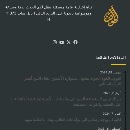
قناة إخبارية عامة مستقلة ننقل لكم الحدث بدقة وسرعة
وموضوعية تابعونا على التردد التالي I نايل سات 11373
H
‫X
فيسبوك
‫YouTube
انستقرام
المقالات الشائعة
سبتمبر 18, 2024
اليوم.. القوة الجوية يستهل مشواره الآسيوي بلقاء التين أسير
التركمانستاني
أبريل 2, 2026
حراك نيابي لاستضافة السوداني والقيادات الأمنية لمناقشة الاعتداءات
على الحشد والقوات المسلحة
أكتوبر 7, 2024
قاليباف يوجه رسالى الى برلمانات العالم..وهذا ما طلبه منهم
أغسطس 31, 2025