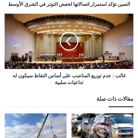
الصين تؤكد استمرار اتصالاتها لخفض التوتر في الشرق الأوسط
غالب
:
عدم
توزيع
المناصب
على
أساس
النقاط
سيكون
له
غالب : عدم توزيع المناصب على أساس النقاط سيكون له
تداعيات
تداعيات سلبية
سلبية
مقالات ذات صلة