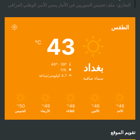
البجاري: ملف تجنيس السوريين في الأنبار يمس الأمن الوطني العراقي
الطقس
43
℃
بغداد
46º - 39º
11%
4.7 كيلومتر/ساعة
سماء صافية
50
49
48
46
46
℃
℃
℃
℃
℃
الأحد
الأثنين
الثلاثاء
الأربعاء
الخميس
تقويم الموقع