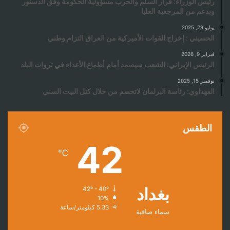
رئيس الوزراء: قرار السلم والحرب مسؤولية الحكومة وفق الدستور
وبدعم من المرجعية العليا
يوليو 29, 2025
الحسيني : إخراج القوات الأميركية من العراق التزام وطني
فبراير 9, 2026
الرئيس الإيراني: الشعب سيصمد أمام أطماع الأعداء في ثروات البلد
نوفمبر 15, 2025
الفهداوي: رئاسة البرلمان لاتحسم من خلال كتل البيت السني
الطقس
42
℃
بغداد
42º - 40º
10%
5.33 كيلومتر/ساعة
سماء صافية