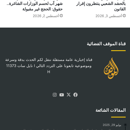
بالحشد الشعبي ينتظرون إقرار
شهر آب لحسم الوزارات الشاغرة..
القانون
حقوق: الحجج غير مقبولة
أغسطس 3, 2026
أغسطس 2, 2026
قناة الموقف الفضائية
قناة إخبارية عامة مستقلة ننقل لكم الحدث بدقة وسرعة
وموضوعية تابعونا على التردد التالي I نايل سات 11373
H
‫X
فيسبوك
‫YouTube
انستقرام
المقالات الشائعة
يوليو 29, 2025