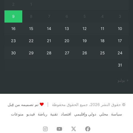
2
1
9
8
7
6
5
4
3
16
15
14
13
12
11
10
23
22
21
20
19
18
17
30
29
28
27
26
25
24
31
« يوليو
© حقوق النشر 2026، جميع الحقوق محفوظة |
تم تصميمه من قِبل
سياسة
محلي
دولي وإقليمي
اقتصاد
تقنية
رياضة
فيديو
منوعات
فيسبوك
‫X
‫YouTube
انستقرام