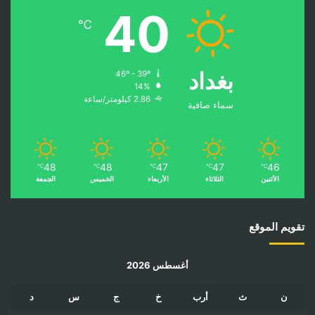
40
℃
بغداد
46º - 39º
14%
2.86 كيلومتر/ساعة
سماء صافية
48
48
47
47
46
℃
℃
℃
℃
℃
الأثنين
الثلاثاء
الأربعاء
الخميس
الجمعة
تقويم الموقع
أغسطس 2026
ن
ث
أرب
خ
ج
س
د