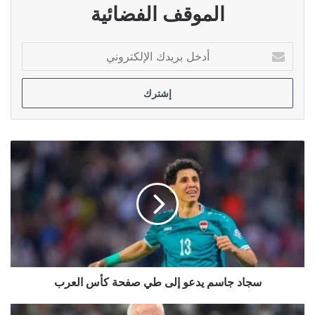
الموقف الفضائية
أدخل
بريدك
الإلكتروني
سجاد
جاسم
يدعو
إلى
طي
صفحة
كأس
العرب
سجاد جاسم يدعو إلى طي صفحة كأس العرب
أرنولد: