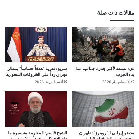
مقالات ذات صلة
غزة تستعد لأكبر جنازة جماعية منذ
سريع: ضربنا “هدفاً حساساً” بمطار
بدء الحرب
نجران رداً على الخروقات السعودية
أغسطس 4, 2026
أغسطس 4, 2026
مصدر إيراني لـ”رويترز”: طهران
الشيخ قاسم: المقاومة مستمرة ما
تبحث مع مسقط خطة لإدارة
دام الاحتلال موجوداً.. ولا مانع من