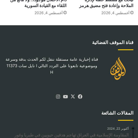
الملاحة وإعادة فتح مضيق هرمز
اللقاء مع القيادة السورية
أغسطس 4, 2026
أغسطس 4, 2026
قناة الموقف الفضائية
قناة إخبارية عامة مستقلة ننقل لكم الحدث بدقة وسرعة
وموضوعية تابعونا على التردد التالي I نايل سات 11373
H
‫X
فيسبوك
‫YouTube
انستقرام
المقالات الشائعة
أكتوبر 22, 2024
المقاومة الإسلامية في العراق تهاجم هدفين حيويين في طبريا وغور