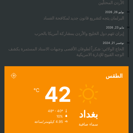
الأردن المحتلّين
يوليو 26, 2026
البرلمان يتجه لتشريع قانون جديد لمكافحة الفساد
مايو 23, 2026
إيران تتهم دول الخليج والأردن بمشاركة أمريكا بالحرب
نوفمبر 21, 2024
الحاج الولائي: شكراً لطوفان الأقصى وجبهات الاسناد المستمرة بكشف
الوجه القبيح للإدارة الامريكية
الطقس
42
℃
بغداد
48º - 40º
10%
4.95 كيلومتر/ساعة
سماء صافية