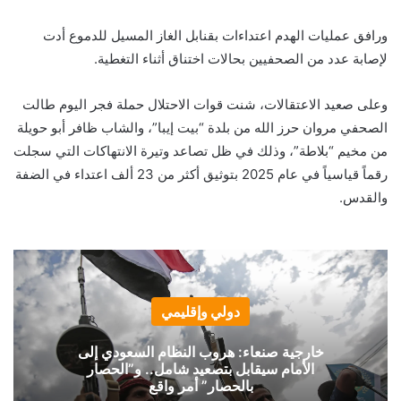
ورافق عمليات الهدم اعتداءات بقنابل الغاز المسيل للدموع أدت
لإصابة عدد من الصحفيين بحالات اختناق أثناء التغطية.
وعلى صعيد الاعتقالات، شنت قوات الاحتلال حملة فجر اليوم طالت
الصحفي مروان حرز الله من بلدة “بيت إيبا”، والشاب ظافر أبو حويلة
من مخيم “بلاطة”، وذلك في ظل تصاعد وتيرة الانتهاكات التي سجلت
رقماً قياسياً في عام 2025 بتوثيق أكثر من 23 ألف اعتداء في الضفة
والقدس.
دولي وإقليمي
خارجية صنعاء: هروب النظام السعودي إلى
الأمام سيقابل بتصعيد شامل.. و”الحصار
بالحصار” أمر واقع