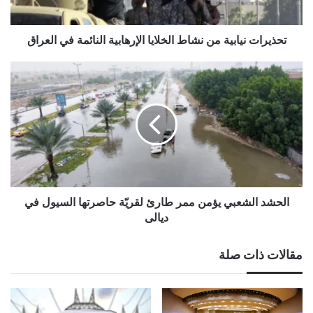
في
العراق
تحذيرات نيابية من نشاط الخلايا الإرهابية النائمة في العراق
الحشد
الشعبي
يؤمن
ممر
طارئ
لقريّة
حاصرتها
السيول
في
ديالى
الحشد الشعبي يؤمن ممر طارئ لقريّة حاصرتها السيول في
ديالى
مقالات ذات صلة