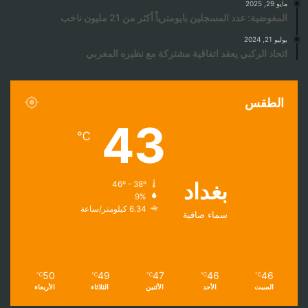
مايو 29, 2025
المفوضية: عدد المسجلين بايومترياً أكثر من 21 مليون ناخب
يوليو 21, 2024
اتحاد الركبي يعقد اتفاقية مشتركة مع نظيره المغربي
الطقس
43
℃
بغداد
46º - 38º
9%
6.34 كيلومتر/ساعة
سماء صافية
50
49
47
46
46
℃
℃
℃
℃
℃
السبت
الأحد
الأثنين
الثلاثاء
الأربعاء