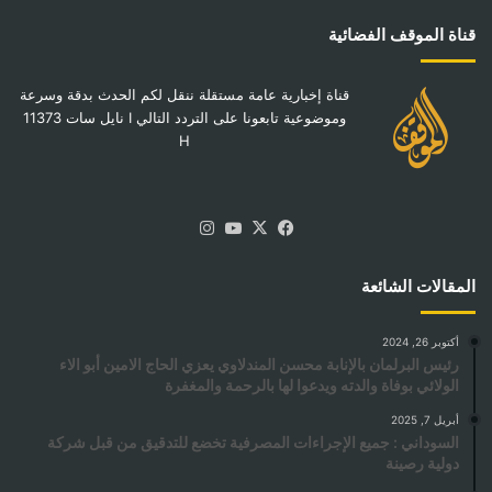
قناة الموقف الفضائية
قناة إخبارية عامة مستقلة ننقل لكم الحدث بدقة وسرعة
وموضوعية تابعونا على التردد التالي I نايل سات 11373
H
‫X
فيسبوك
‫YouTube
انستقرام
المقالات الشائعة
أكتوبر 26, 2024
رئيس البرلمان بالإنابة محسن المندلاوي يعزي الحاج الامين أبو الاء
الولائي بوفاة والدته ويدعوا لها بالرحمة والمغفرة
أبريل 7, 2025
السوداني : جميع الإجراءات المصرفية تخضع للتدقيق من قبل شركة
دولية رصينة