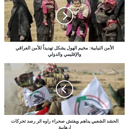
مخيم
الهول
يشكل
تهديداً
للأمن
العراقي
والإقليمي
والدولي
الأمن النيابية: مخيم الهول يشكل تهديداً للأمن العراقي
والإقليمي والدولي
الحشد
الشعبي
يداهم
ويفتش
صحراء
راوه
اثر
رصد
تحركات
ارهابية
الحشد الشعبي يداهم ويفتش صحراء راوه اثر رصد تحركات
ارهابية