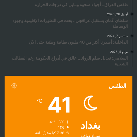
طقس العراق.. أجواء صحوة وتباين في درجات الحرارة
أبريل 26, 2026
سلطان عُمان يستقبل عراقجي.. بحث في التطورات الإقليمية وجهود
الوساطة
سبتمبر 7, 2024
️الداخلية: أصدرنا أكثر من 40 مليون بطاقة وطنية حتى الآن
يوليو 5, 2025
السلامي: تعديل سلم الرواتب عالق في أدراج الحكومة رغم المطالب
الشعبية
الطقس
41
℃
بغداد
41º - 39º
11%
7.38 كيلومتر/ساعة
سماء صافية