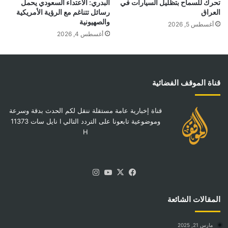
تحرك للسماح بتظليل السيارات في
البدري: الاعتداء السعودي يحمل
العراق
رسائل تتناغم مع الرؤية الأمريكية
والصهيونية
أغسطس 5, 2026
أغسطس 4, 2026
قناة الموقف الفضائية
قناة إخبارية عامة مستقلة ننقل لكم الحدث بدقة وسرعة
وموضوعية تابعونا على التردد التالي I نايل سات 11373
H
‫X
فيسبوك
‫YouTube
انستقرام
المقالات الشائعة
مارس 21, 2025