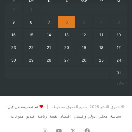
2
1
9
8
7
6
5
4
3
16
15
14
13
12
11
10
23
22
21
20
19
18
17
30
29
28
27
26
25
24
31
« يوليو
© حقوق النشر 2026، جميع الحقوق محفوظة |
تم تصميمه من قِبل
سياسة
محلي
دولي وإقليمي
اقتصاد
تقنية
رياضة
فيديو
منوعات
فيسبوك
‫X
‫YouTube
انستقرام