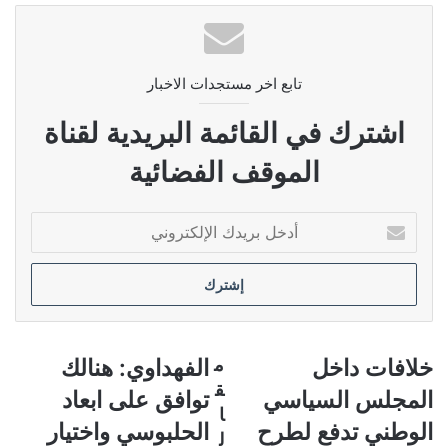
تابع اخر مستجدات الاخبار
اشترك في القائمة البريدية لقناة
الموقف الفضائية
أدخل
بريدك
الإلكتروني
خلافات
الفهداوي:
خلافات داخل
م
الفهداوي: هنالك
داخل
هنالك
ق
المجلس السياسي
توافق على ابعاد
المجلس
توافق
ا
السياسي
على
الوطني تدفع لطرح
الحلبوسي واختيار
ل
الوطني
ابعاد