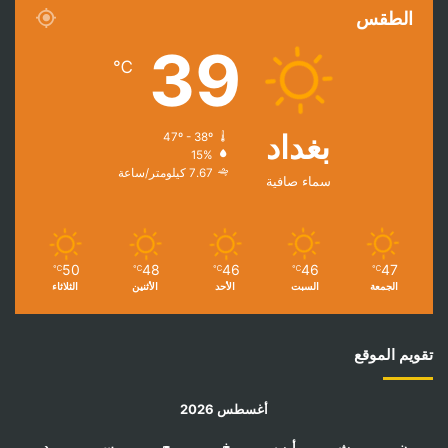
الطقس
39
℃
بغداد
47º - 38º
15%
7.67 كيلومتر/ساعة
سماء صافية
50
48
46
46
47
℃
℃
℃
℃
℃
الجمعة
السبت
الأحد
الأثنين
الثلاثاء
تقويم الموقع
أغسطس 2026
ن
ث
أرب
خ
ج
س
د