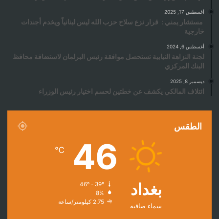
أغسطس 17, 2025
مستشار يمني : قرار نزع سلاح حزب الله ليس لبنانياً ويخدم أجندات
خارجية
أغسطس 6, 2024
لجنة النزاهة النيابية تستحصل موافقة رئيس البرلمان لاستضافة محافظ
البنك المركزي
ديسمبر 8, 2025
ائتلاف المالكي يكشف عن خطتين لحسم اختيار رئيس الوزراء
الطقس
46
℃
بغداد
46º - 39º
8%
2.75 كيلومتر/ساعة
سماء صافية