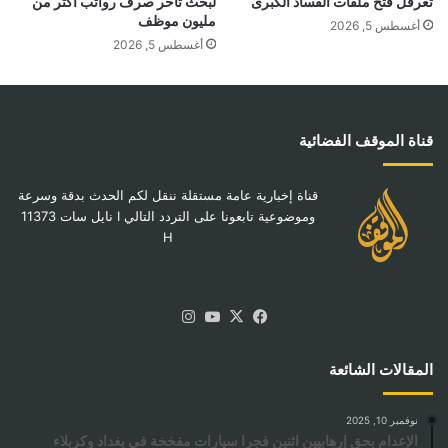
تعرقل فتح ملفات الفساد الكبرى
لبحث تأخر صرف رواتب أكثر من
مليون موظف
أغسطس 5, 2026
أغسطس 5, 2026
قناة الموقف الفضائية
قناة إخبارية عامة مستقلة ننقل لكم الحدث بدقة وسرعة
وموضوعية تابعونا على التردد التالي I نايل سات 11373
H
‫X
فيسبوك
‫YouTube
انستقرام
المقالات الشائعة
نوفمبر 10, 2025
الإعدام بحق إرهابيين اثنين فجرا سيارات مفخخة في بغداد وكربلاء