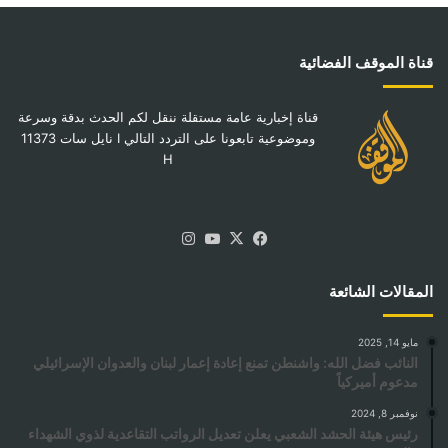
قناة الموقف الفضائية
قناة إخبارية عامة مستقلة ننقل لكم الحدث بدقة وسرعة
وموضوعية تابعونا على التردد التالي I نايل سات 11373
H
‫X
فيسبوك
‫YouTube
انستقرام
المقالات الشائعة
مايو 14, 2025
النائب فضل الله: واشنطن تمنع إعادة إعمار لبنان والعدوان الإسرائيلي
مدعوم أميركياً
نوفمبر 8, 2024
رئيس هيئة الحشد الشعبي يعلن تعديل الرواتب التقاعدية لذوي الشهداء