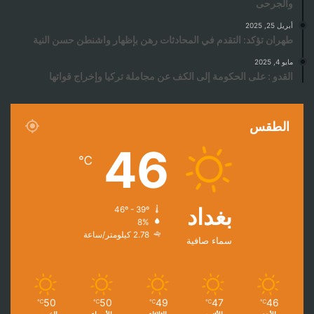
والجرحى
أبريل 25, 2025
طهران تؤكد: التقدم في المحادثات رهن بإظهار واشنطن حسن النية
مايو 4, 2025
القدو : على الحكومة إلى الكف عن مجاملة تركيا وإخراج قواتها
الطقس
46
℃
بغداد
46º - 39º
8%
2.78 كيلومتر/ساعة
سماء صافية
50
50
49
47
46
℃
℃
℃
℃
℃