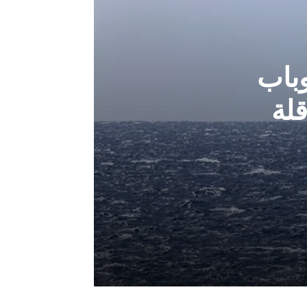
باب
لة