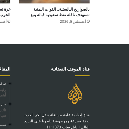
بالصواريخ البالستية.. القوات اليمنية
غزة تست
تستهدف ناقلة نفط سعودية قبالة ينبع
الحرب
أغسطس 5, 2026
أغسطس 4
قناة الموقف الفضائية
المقال
فبراير 23, 
‌‏رئ
أهمي
يناير 18, 2026
نائب
قناة إخبارية عامة مستقلة ننقل لكم الحدث
سياد
بدقة وسرعة وموضوعية تابعونا على التردد
سبتمبر 29,
التالي I نايل سات 11373 H