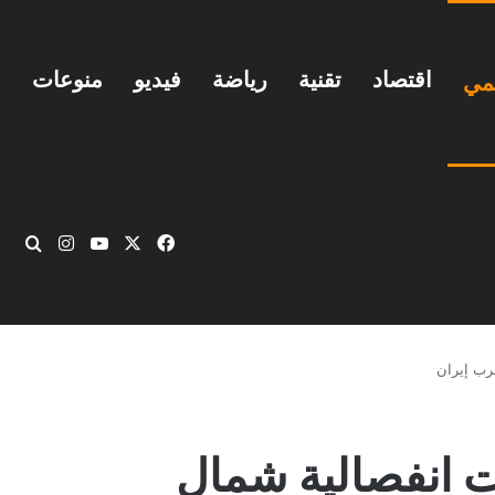
اقتصاد
تقنية
رياضة
فيديو
منوعات
يمي
‫X
فيسبوك
‫YouTube
انستقرام
بحث
رب إيران
 انفصالية شمال