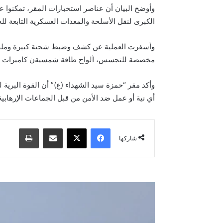
وأوضح البيان أن عناصر استخبارات المقر، تمكنوا 
الكبرى لنقل الأسلحة والمعدات العسكرية التابعة لل
وأسفرت العملية عن كشف وضبط شحنة كبيرة وملحوظة
مخصصة للتجسس، ألواح طاقة شمسيةن كاميرات خاصة بقاذفات الصواريخ (RPG)، بالإضافة إلى
وأكد مقر “حمزة سيد الشهداء (ع)” أن القوة البرية
أي نية أو عمل ضد الأمن من قبل الجماعات الإرهابي
فيسبوك
‫X
مشاركة عبر البريد
طباعة
شاركها