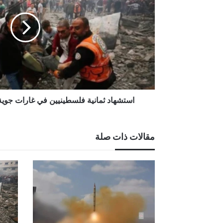
في
غارات
جوية
إسرائيلية
على
مدينة
غزة
استشهاد ثمانية فلسطينيين في غارات جوية 
مقالات ذات صلة