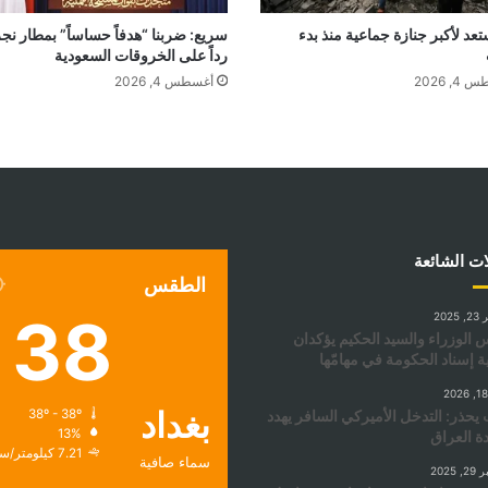
عد لأكبر جنازة جماعية منذ بدء
سريع: ضربنا “هدفاً حساساً” بمطار نج
رداً على الخروقات السعودية
, 2026
أغسطس 4, 2026
ات الشائعة
الطقس
38
2025
يس الوزراء والسيد الحكيم يؤكدان
ة إسناد الحكومة في مهامّها
بغداد
 يحذر: التدخل الأميركي السافر يهدد
38º - 38º
13%
ة العراق
7.21 كيلومتر/ساعة
سماء صافية
 2025