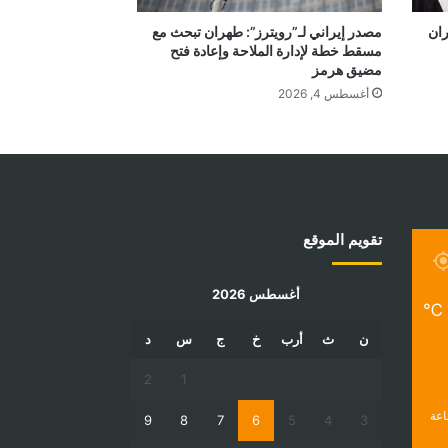
ران
مصدر إيراني لـ”رويترز”: طهران تبحث مع
مسقط خطة لإدارة الملاحة وإعادة فتح
مضيق هرمز
أغسطس 4, 2026
تقويم الموقع
أغسطس 2026
℃
ن
ث
أرب
خ
ج
س
د
2
1
9
8
7
6
5
4
3