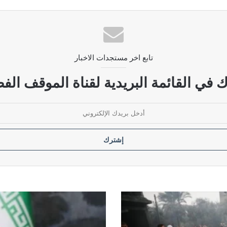
لى الأمام سيقابل بتصعيد شامل.. و”الحصار بالحصار” أمر واقع
تابع اخر مستجدات الاخبار
ضات بين واشنطن وطهران
 في القائمة البريدية لقناة الموقف الفض
لتنظيمات الإرهابية
وزير
الخارجية
الإيراني: