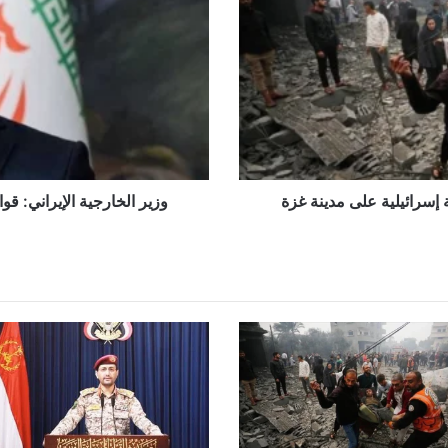
قواتنا
سترد
على
أي
عمل
عدائي
بشكل
حاسم
إسرائيلية على مدينة غزة
وزير الخارجية الإيراني: 