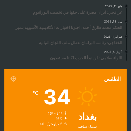
مايو 11, 2025
عراقجي: ايران مصرة على حقها في تخصيب اليورانيوم
يناير 18, 2025
الحكم محمد طارق أحمد: اجتزنا اختبارات الأكاديمية الآسيوية بتميز
فبراير 1, 2026
الخفاجي: رئاسة البرلمان تعطل ملف اللجان النيابية
أبريل 5, 2025
اللواء سلامي : لن نبدأ الحرب لكننا مستعدون
الطقس
34
℃
بغداد
46º - 34º
16%
5 كيلومتر/ساعة
سماء صافية