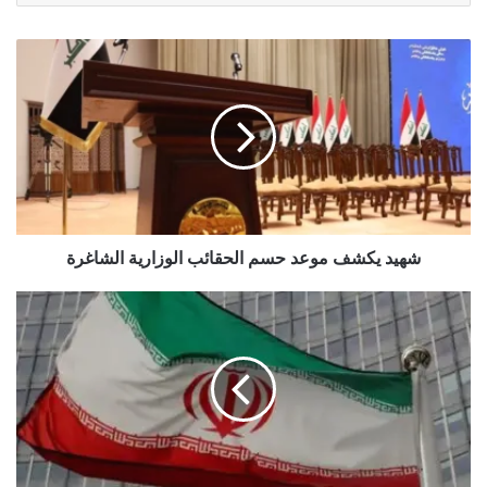
شهيد
يكشف
موعد
حسم
الحقائب
الوزارية
الشاغرة
شهيد يكشف موعد حسم الحقائب الوزارية الشاغرة
عُمان
وإيران
تبحثان
ملف
الملاحة
في
مضيق
هرمز