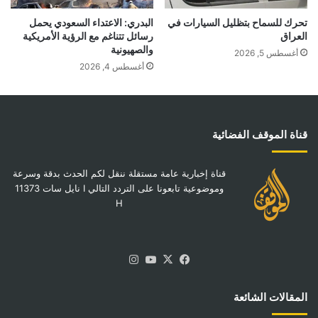
تحرك للسماح بتظليل السيارات في
البدري: الاعتداء السعودي يحمل
العراق
رسائل تتناغم مع الرؤية الأمريكية
والصهيونية
أغسطس 5, 2026
أغسطس 4, 2026
قناة الموقف الفضائية
قناة إخبارية عامة مستقلة ننقل لكم الحدث بدقة وسرعة
وموضوعية تابعونا على التردد التالي I نايل سات 11373
H
‫X
فيسبوك
‫YouTube
انستقرام
المقالات الشائعة