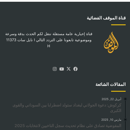
قناة الموقف الفضائية
قناة إخبارية عامة مستقلة ننقل لكم الحدث بدقة وسرعة
وموضوعية تابعونا على التردد التالي I نايل سات 11373
H
‫X
فيسبوك
‫YouTube
انستقرام
المقالات الشائعة
أبريل 22, 2025
كركوش: دعوة الجولاني لبغداد ستولد اضطرابا بين السوداني والقوى
الكبرى
مارس 10, 2025
المفوضية تصادق على نظام تحديث سجل الناخبين لانتخابات 2025