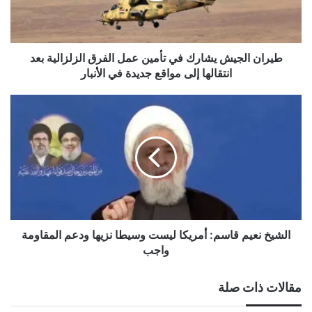
الفرق
الزلزالية
بعد
انتقالها
طيران الجيش يشارك في تأمين عمل الفرق الزلزالية بعد
إلى
انتقالها إلى مواقع جديدة في الأنبار
مواقع
جديدة
الشيخ
في
نعيم
الأنبار
قاسم:
أمريكا
ليست
وسيطا
نزيها
ودعم
المقاومة
واجب
الشيخ نعيم قاسم: أمريكا ليست وسيطا نزيها ودعم المقاومة
واجب
مقالات ذات صلة