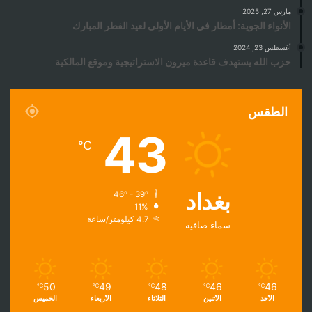
مارس 27, 2025
الأنواء الجوية: أمطار في الأيام الأولى لعيد الفطر المبارك
أغسطس 23, 2024
حزب الله يستهدف قاعدة ميرون الاستراتيجية وموقع المالكية
الطقس
43
℃
بغداد
46º - 39º
11%
4.7 كيلومتر/ساعة
سماء صافية
50
49
48
46
46
℃
℃
℃
℃
℃
الأحد
الأثنين
الثلاثاء
الأربعاء
الخميس