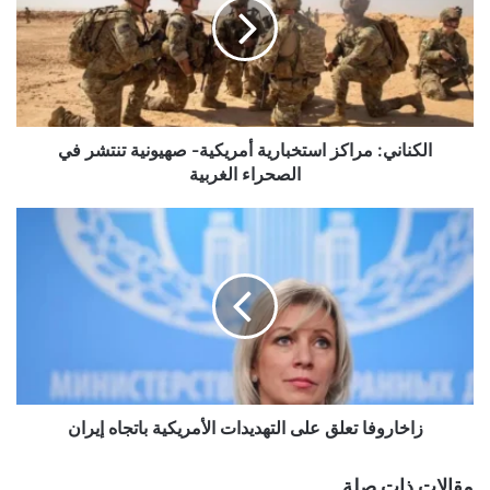
أمريكية-
صهيونية
تنتشر
في
الصحراء
الغربية
الكناني: مراكز استخبارية أمريكية- صهيونية تنتشر في
الصحراء الغربية
زاخاروفا
تعلق
على
التهديدات
الأمريكية
باتجاه
إيران
زاخاروفا تعلق على التهديدات الأمريكية باتجاه إيران
مقالات ذات صلة