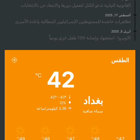
القانونية النيابية تدعو الكتل لتفعيل دورها والابتعاد عن بالانتخابات
أغسطس 17, 2025
تظاهرات حاشدة للمستوطنين الإسرائيليين للمطالبة بإعادة الأسرى
أبريل 5, 2025
الاونروا : استشهاد وإصابة 100 طفل غزي يومياً
الطقس
42
℃
بغداد
42º - 40º
12%
3.36 كيلومتر/ساعة
سماء صافية
49
48
47
48
42
℃
℃
℃
℃
℃