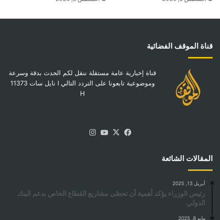
قناة الموقف الفضائية
قناة إخبارية عامة مستقلة ننقل لكم الحدث بدقة وسرعة
وموضوعية تابعونا على التردد التالي I نايل سات 11373
H
‫X
فيسبوك
‫YouTube
انستقرام
المقالات الشائعة
أبريل 13, 2025
رئيس الوزراء يؤكد أهمية أن تحظى مشاريع القطاع الخاص بدعم البنك
الدولي
مايو 8, 2025