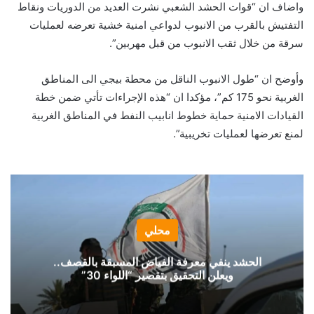
واضاف ان “قوات الحشد الشعبي نشرت العديد من الدوريات ونقاط
التفتيش بالقرب من الانبوب لدواعي امنية خشية تعرضه لعمليات
سرقة من خلال ثقب الانبوب من قبل مهربين”.
وأوضح ان “طول الانبوب الناقل من محطة بيجي الى المناطق
الغربية نحو 175 كم”، مؤكدا ان “هذه الإجراءات تأتي ضمن خطة
القيادات الامنية حماية خطوط انابيب النفط في المناطق الغربية
لمنع تعرضها لعمليات تخريبية”.
محلي
الحشد ينفي معرفة الفياض المسبقة بالقصف..
ويعلن التحقيق بتقصير “اللواء 30”