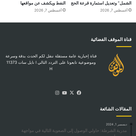
الشمل” وتعديل استمارة قرعة الحج
النفط ويكشف عن مواقعها
أغسطس 7, 2026
أغسطس 7, 2026
قناة الموقف الفضائية
قناة إخبارية عامة مستقلة ننقل لكم الحدث بدقة وسرعة
وموضوعية تابعونا على التردد التالي I نايل سات 11373
H
‫X
فيسبوك
‫YouTube
انستقرام
المقالات الشائعة
ديسمبر 1, 2024
مدربة الشرطة: حاولي الوصول إلى الصعوبة التالية في مواجهة