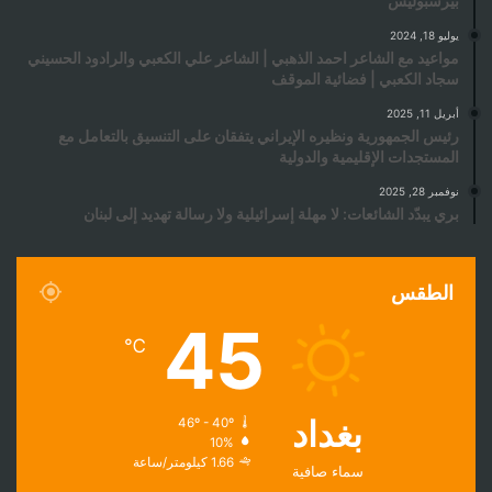
بيرسبوليس
يوليو 18, 2024
مواعيد مع الشاعر احمد الذهبي | الشاعر علي الكعبي والرادود الحسيني
سجاد الكعبي | فضائية الموقف
أبريل 11, 2025
رئيس الجمهورية ونظيره الإيراني يتفقان على التنسيق بالتعامل مع
المستجدات الإقليمية والدولية
نوفمبر 28, 2025
بري يبدّد الشائعات: لا مهلة إسرائيلية ولا رسالة تهديد إلى لبنان
الطقس
45
℃
بغداد
46º - 40º
10%
1.66 كيلومتر/ساعة
سماء صافية