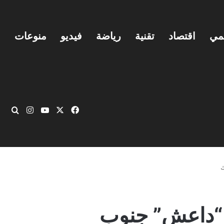
يمي
اقتصاد
تقنية
رياضة
فيديو
منوعات
‫X
فيسبوك
‫YouTube
انستقرام
بحث
ك
 “داعش” جنوب