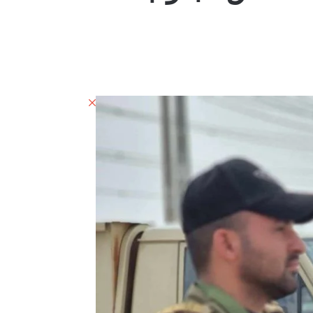
إغلاق