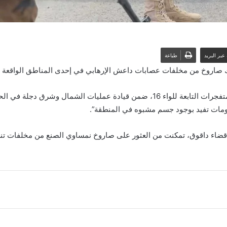
عبر البريد
طباعة
كيك صاروخ من مخلفات عصابات داعش الإرهابي في إحدى المناطق الواقعة
وذكرت الهيئة , ان “قوة من استخبارات ومكافحة المتفجرات التابعة للواء 16، ضمن ق
ومات تفيد بوجود جسم مشبوه في المنطقة”.
 قضاء داقوق، تمكنت من العثور على صاروخ نمساوي الصنع من مخلفات تن