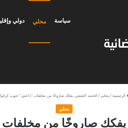
سياسة
دولي وإقل
محلي
الرئيسية
/
محلي
/
الحشد الشعبي يفكك صاروخًا من مخلفات “داعش” جنوب كركو
محلي
يفكك صاروخًا من مخلفات