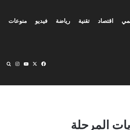
يمي
اقتصاد
تقنية
رياضة
فيديو
منوعات
‫X
فيسبوك
‫YouTube
انستقرام
بحث
يات المرحلة