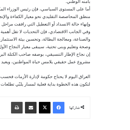
بأمنه الوطني.
أما على المستوى السياسي، فإن رئيس الوزراء المكل
منطق المحاصصة التقليدي نحو معيار الكفاءة والإنج
وإنهاء حالة الانسداد أو التعطيل التي رافقت مراحل 
وفي الجانب الاقتصادي، فإن التحديات لا تقل أهمية 
والصناعة، ومعالجة البطالة، وتحسين بيئة الاستثمار
وصحة وتعليم وبنى تحتية، سيبقى معيار النجاح الأول
إن نجاح الإطار التنسيقي، بوصفه صاحب الكتلة البرل
مشروع عمل حقيقي يلامس حياة المواطنين، ويعيد للد
العراق اليوم لا يحتاج حكومة لإدارة الأزمات فحسب
لتكون هذه الخطوة بداية فعلية لمسار يلبّي تطلعات ال
فيسبوك
‫X
مشاركة عبر البريد
طباعة
شاركها