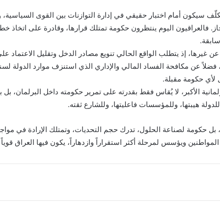
ّف سيكون أمام اختبار حقيقي في إدارة التوازنات بين القوى السياسية، وا
از. فالعراقيون اليوم ينتظرون حكومة تمتلك قرارها، وقادرة على اتخاذ خ
سابقة.
عن غيرها، إذ يتطلب الواقع الحالي تنويع مصادر الدخل وتقليل الاعتماد عل
، فضلاً عن مكافحة الفساد المالي والإداري الذي استنزف موارد الدولة لس
 لأي حكومة مقبلة.
مانية الأكبر، لا يُقاس فقط بقدرته على تمرير حكومته داخل البرلمان، بل
ولة هيبتها، وللمؤسسات فاعليتها، وللشارع ثقته.
، بل حكومة لصناعة الحلول، تدرك حجم التحديات، وتمتلك الإرادة في مواجه
مواطنين ويؤسس لمرحلة أكثر استقراراً وازدهاراً، يكون فيها العراق قوياً م