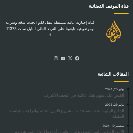
قناة الموقف الفضائية
قناة إخبارية عامة مستقلة ننقل لكم الحدث بدقة وسرعة
وموضوعية تابعونا على التردد التالي I نايل سات 11373
H
‫X
فيسبوك
‫YouTube
انستقرام
المقالات الشائعة
يوليو 26, 2024
القبض على متهم بقتل عائلته في النجف الأشرف
يوليو 29, 2025
الدفاع النيابية تبحث مستجدات مشروع قانون الحشد وادراجه بالجلسات
المقبلة
سبتمبر 10, 2024
الأمن الوطني يلقي القبض على إرهابيين أحدهما انتحل اسم شقيقه