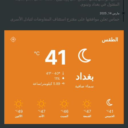
المقتول في بغداد ونينوى
مارس 14, 2025
حماس تعلن موافقتها على مقترح استئناف المفاوضات لتبادل الأسرى
الطقس
41
℃
بغداد
41º - 40º
11%
5.89 كيلومتر/ساعة
سماء صافية
49
47
46
47
41
℃
℃
℃
℃
℃
الخميس
الجمعة
السبت
الأحد
الأثنين