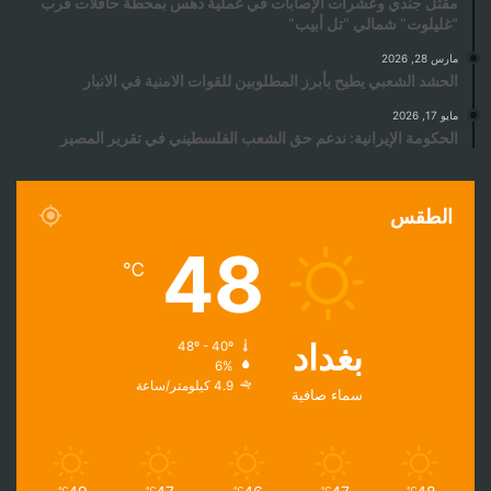
مقتل جندي وعشرات الإصابات في عملية دهس بمحطة حافلات قرب
“غليلوت” شمالي “تل أبيب”
مارس 28, 2026
الحشد الشعبي يطيح بأبرز المطلوبين للقوات الامنية في الانبار
مايو 17, 2026
الحكومة الإيرانية: ندعم حق الشعب الفلسطيني في تقرير المصير
الطقس
48
℃
بغداد
48º - 40º
6%
4.9 كيلومتر/ساعة
سماء صافية
℃
℃
℃
℃
℃