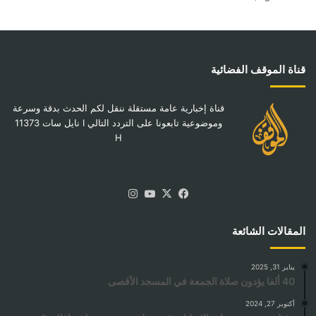
قناة الموقف الفضائية
قناة إخبارية عامة مستقلة ننقل لكم الحدث بدقة وسرعة
وموضوعية تابعونا على التردد التالي I نايل سات 11373
H
‫X
فيسبوك
‫YouTube
انستقرام
المقالات الشائعة
يناير 31, 2025
40 ألفا يؤدون صلاة الجمعة في المسجد الأقصى
أكتوبر 27, 2024