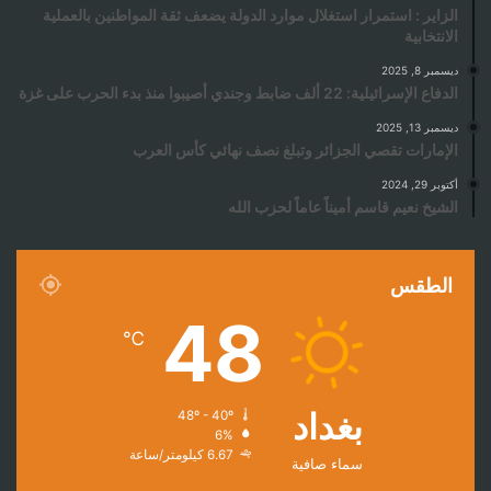
الزاير : استمرار استغلال موارد الدولة يضعف ثقة المواطنين بالعملية
الانتخابية
ديسمبر 8, 2025
الدفاع الإسرائيلية: 22 ألف ضابط وجندي أصيبوا منذ بدء الحرب على غزة
ديسمبر 13, 2025
الإمارات تقصي الجزائر وتبلغ نصف نهائي كأس العرب
أكتوبر 29, 2024
الشيخ نعيم قاسم أميناً عاماً لحزب الله
الطقس
48
℃
بغداد
48º - 40º
6%
6.67 كيلومتر/ساعة
سماء صافية