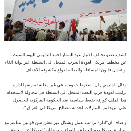
كشف عضو تحالف الانبار عبد الستار احمد الدليمي اليوم السبت ،
عن مخطط أمريكي لعودة الحزب المنحل الى السلطة عبر بوابة الغاء
او تعديل قانون المساءلة والعدالة لدواع مكشوفة الاهداف .
وقال الدليمي , ان” ضغوطات ومساعي غير معلنة تمارسها ادارة
ترامب لعودة حزب البعث المنحل الى السلطة في محاولة لاستخدام
هذا الملف كورقة ضغط سياسية ضد الحكومة المركزية للحصول
على مزيدا من التنازلات لخدمة مصالح امريكا في العراق “.
واضاف ان”ادارة ترامب تعمل وبشكل غير معلن سن قوانين تتناعم مع
سياسة امريكا ومصالحها في العراق ، مبينا ان” امريكا اعدت خطة