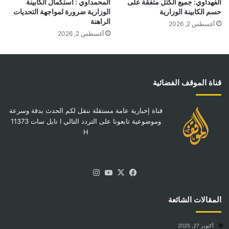
الفهداوي: جميع الكتل متفقة على
المحمداوي : استكمال الكابينة
حسم الكابينة الوزارية
الوزارية ضرورة لمواجهة التحديات
الراهنة
أغسطس 2, 2026
أغسطس 2, 2026
قناة الموقف الفضائية
قناة إخبارية عامة مستقلة ننقل لكم الحدث بدقة وسرعة
وموضوعية تابعونا على التردد التالي I نايل سات 11373
H
‫X
فيسبوك
‫YouTube
انستقرام
المقالات الشائعة
أكتوبر 27, 2025