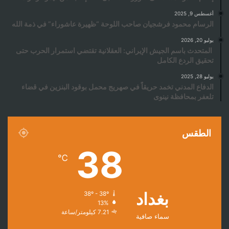
أغسطس 9, 2025
الرسام محمود فرشجيان صاحب اللوحة “ظهيرة عاشوراء” في ذمة الله
يوليو 20, 2026
المتحدث باسم الجيش الإيراني: العقلانية تقتضي استمرار الحرب حتى
تحقيق الردع الكامل
يوليو 28, 2025
الدفاع المدني تخمد حريقاً في صهريج محمل بوقود البنزين في قضاء
تلعفر بمحافظة نينوى
الطقس
38
℃
بغداد
38º - 38º
13%
7.21 كيلومتر/ساعة
سماء صافية