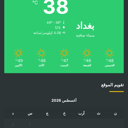
38
℃
بغداد
48º - 36º
12%
4.08 كيلومتر/ساعة
سماء صافية
49
48
47
46
48
℃
℃
℃
℃
℃
الخميس
الجمعة
السبت
الأحد
الأثنين
تقويم الموقع
أغسطس 2026
ن
ث
أرب
خ
ج
س
د
2
1