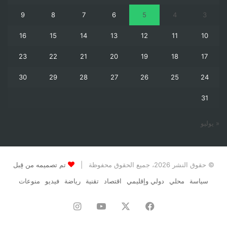
9
8
7
6
5
4
3
16
15
14
13
12
11
10
23
22
21
20
19
18
17
30
29
28
27
26
25
24
31
« يوليو
© حقوق النشر 2026، جميع الحقوق محفوظة |
تم تصميمه من قِبل
سياسة
محلي
دولي وإقليمي
اقتصاد
تقنية
رياضة
فيديو
منوعات
فيسبوك
‫X
‫YouTube
انستقرام