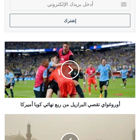
أدخل
بريدك
الإلكتروني
أوروغواي
تقصي
البرازيل
من
ربع
نهائي
كوبا
أميركا
أوروغواي تقصي البرازيل من ربع نهائي كوبا أميركا
طقس
العراق..
غبار
ودرجات