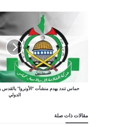
أغسطس 5, 2026
القانونية النيابية: ضغوط سياسية تعرق
حماس
تندد
بهدم
منشآت
"الأونروا"
بالقدس
وتعتبره
تحدياً
سافراً
للمجتمع
الدولي
حماس تندد بهدم منشآت "الأونروا" بالقدس وتع
الدولي
مقالات ذات صلة