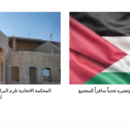
ل فتح ملفات الفساد الكبرى
المحكمة
الاتحادية
تلزم
البرلمان
بإدراج
أسماء
مستوفي
شروط
الترشيح
لرئاسة
الجمهورية
تبره تحدياً سافراً للمجتمع
المحكمة الاتحادية تلزم ال
ل