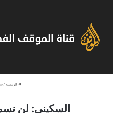
الرئيسية
/
سي
السكيني: لن نسم