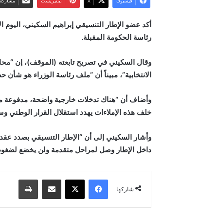
فيسبوك
‫X
بينتيريست
مشاركة 
أكد عضو الإطار التنسيقي إبراهيم السكيني، اليوم
رئاسة الحكومة المقبلة
.
وقال السكيني في تصريح تابعته (الموقف)، إن “مح
الانتخابية”، مبيناً أن “ملف رئاسة الوزراء هو شأن 
وأضاف أن “هناك تدخلات خارجية واضحة، مدفوعة من دو
خلف هذه الإملاءات يهدد استقلال القرار الوطني وسيا
وأشار السكيني إلى أن “الإطار التنسيقي بصدد عقد ا
داخل الإطار وصل لمراحل متقدمة ولن يخضع لضغو
فيسبوك
‫X
مشاركة عبر البريد
طباعة
شاركها