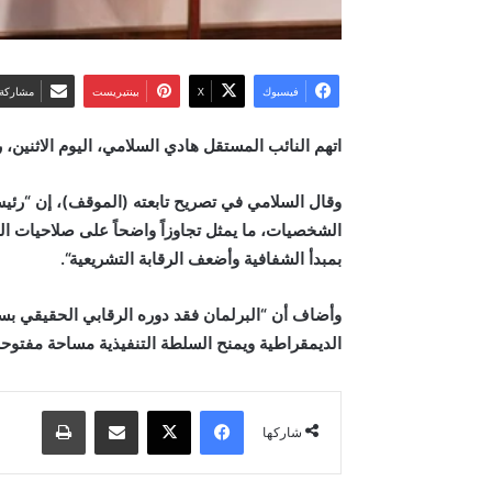
فيسبوك
‫X
بينتيريست
مشاركة 
اتهم النائب المستقل هادي السلامي، اليوم الاثني
وقال السلامي في تصريح تابعته (الموقف)، إن “رئي
الشخصيات، ما يمثل تجاوزاً واضحاً على صلاحيات الم
بمبدأ الشفافية وأضعف الرقابة التشريعية
“.
وأضاف أن “البرلمان فقد دوره الرقابي الحقيقي بسب
الديمقراطية ويمنح السلطة التنفيذية مساحة مفتو
فيسبوك
‫X
مشاركة عبر البريد
طباعة
شاركها