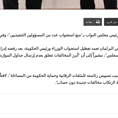
عبر البريد
طباعة
ن، رئيس مجلس النواب بـ”منع استجواب عدد من المسؤولين التنفيذيين”، وف
س البرلمان تعمد تعطيل استجواب الوزراء ورئيس الحكومة، بعد رفضه إدرا
جلس”، مشيراً إلى أن “أبرز المخالفات تتعلق بعدم إرسال جداول الموازنة 
ب تسييس رئاسته للملفات الرقابية وحماية الحكومة من المساءلة”، لافتاً
حة لارتكاب مخالفات جديدة دون حساب
“.