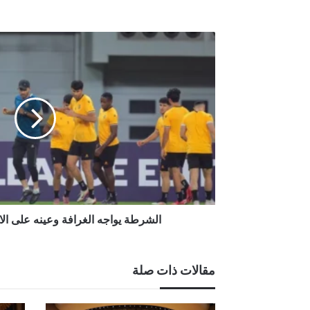
أغسطس 3, 2026
رحيم : أكثر من 250 ألف منتسب بالحشد الشعبي ينتظرون إقرار القانون
الشرطة
يواجه
الغرافة
وعينه
على
الانتصار
الآسيوي
الأول
الشرطة يواجه الغرافة وعينه على الا
مقالات ذات صلة