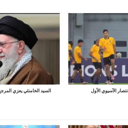
السيد
الخامنئي
يعزي
المرجع
الأعلى
السيد
علي
السيستاني
بوفاة
عقيلته
نتصار الآسيوي الأول
السيد الخامنئي يعزي المرجع