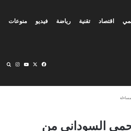
يمي
اقتصاد
تقنية
رياضة
فيديو
منوعات
‫X
فيسبوك
‫YouTube
انستقرام
بحث
مساءلة
وحمى السوداني من