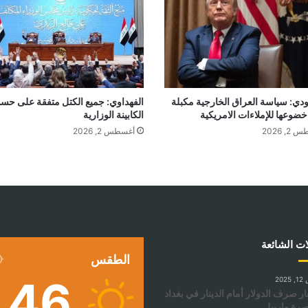
دي: سياسة العراق الخارجية مكبلة
الفهداوي: جميع الكتل متفقة على حس
ضوعها للإملاءات الامريكية
الكابينة الوزارية
, 2026
أغسطس 2, 2026
ات الشائعة
الطقس
46
202
ر صرف الدولار أمام الدينار في بغداد
صرة واربيل