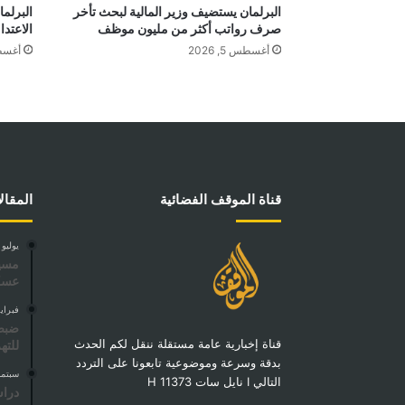
البرلمان يستضيف وزير المالية لبحث تأخر
البرلم
صرف رواتب أكثر من مليون موظف
الاعتدا
أغسطس 5, 2026
أغسطس 4
قناة الموقف الفضائية
المقال
يوليو 5, 2025
مسير
عسك
فبراير 15, 
ضبط 
قناة إخبارية عامة مستقلة ننقل لكم الحدث
للته
بدقة وسرعة وموضوعية تابعونا على التردد
سبتمبر 11,
التالي I نايل سات 11373 H
دراس