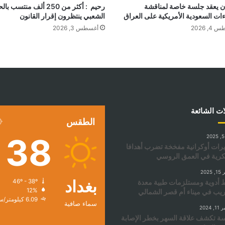
ان يعقد جلسة خاصة لمناقشة
رحيم : أكثر من 250 ألف منتسب 
ءات السعودية الأمريكية على العراق
الشعبي ينتظرون إقرار القانون
, 2026
أغسطس 3, 2026
ات الشائعة
الطقس
38
ات أوكرانية مفخخة تضرب أهدافا
رية في العمق الروسي
2025
بغداد
أدوية ومستلزمات طبية معدة
46º - 38º
12%
ريب في ميناء أم قصر الشمالي
6.09 كيلومتر/ساعة
سماء صافية
 2024
ة تكشف علاقة السهر بخطر الإصابة