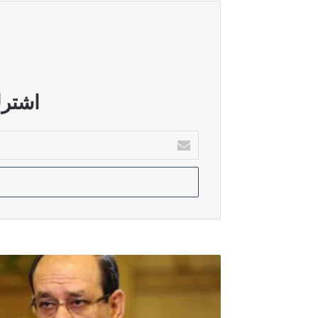
الاتحاد الوطني ينفي وجود تقارب مع ال
أغسطس 6, 2026
الاسدي: حسم الكابينة الوزارية يلزم ا
اشترك
أدخل
بريدك
أغسطس 5, 2026
الإلكتروني
حقوق النيابية: زيارة الزيدي إلى السع
أغسطس 5, 2026
القانونية النيابية: ضغوط سياسية تعرق
ائتلاف
المالكي
يحدد
موعد