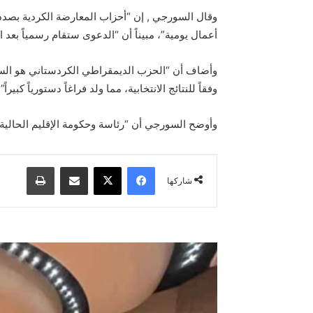
وقال السورجي , إن “أحزاب المعارضة الكردية بصدد
أعمال يومية”، مبيناً أن “الدعوى ستقام رسمياً بعد اكت
وأضاف أن “الحزب الديمقراطي الكردستاني هو السب
وفقاً للنتائج الانتخابية، مما ولد فراغاً دستورياً كبيراً”.
وأوضح السورجي أن “رئاسة وحكومة الإقليم الحالية 
فيسبوك
‫X
مشاركة عبر البريد
طباعة
شاركها