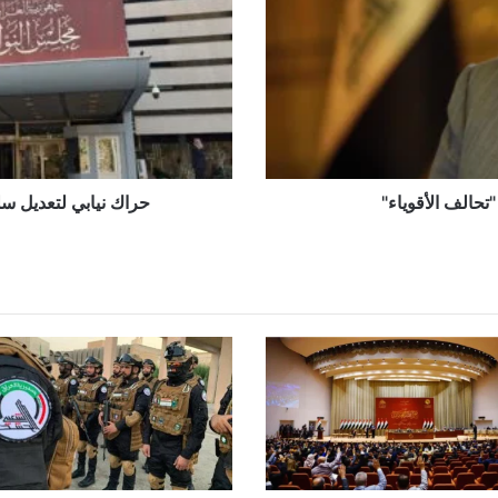
الرواتب
لإنصاف
الشرائح
المهمشة
تحالف الأقوياء"
حراك نيابي لتعديل س