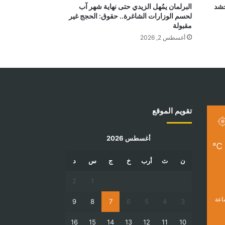
بالحشد
البرلمان يمُهل الزيدي حتى نهاية شهر آب
لحسم الوزارات الشاغرة.. حقوق: الحجج غير
مقبولة
أغسطس 2, 2026
تقويم الموقع
أغسطس 2026
℃
ن
ث
أرب
خ
ج
س
د
2
1
9
8
7
6
5
4
3
16
15
14
13
12
11
10