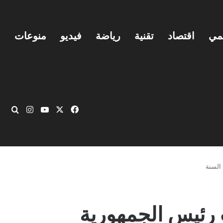
يمي
اقتصاد
تقنية
رياضة
فيديو
منوعات
‫X
فيسبوك
‫YouTube
انستقرام
بحث
السنة
 رئيس الجمهورية