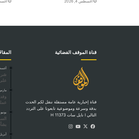
أغسطس 4, 2026
أغسطس 4
قناة الموقف الفضائية
المقال
أغسطس 16
شرطة
على
مارس 17, 5
وفد 
قناة إخبارية عامة مستقلة ننقل لكم الحدث
عملي
بدقة وسرعة وموضوعية تابعونا على التردد
يونيو 7, 2025
التالي I نايل سات 11373 H
السل
بشأن
‫X
فيسبوك
‫YouTube
انستقرام
أبريل 1, 26