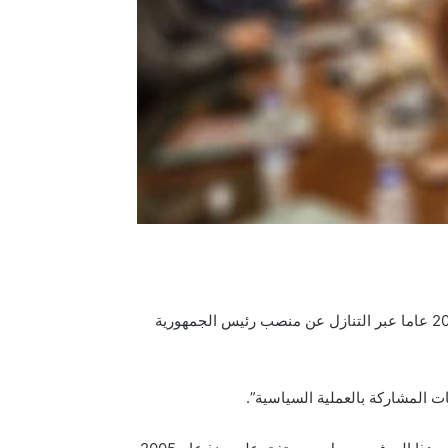
اكد عضو الاتحاد الوطني الكردستاني، برهان الشيخ رؤوف، استحالة تغيير المعادلة السياسية ومغادرة العرف المعمول به منذ 20 عاما عبر التنازل عن منصب رئيس الجمهورية
 المشاركة بالعملية السياسية”.