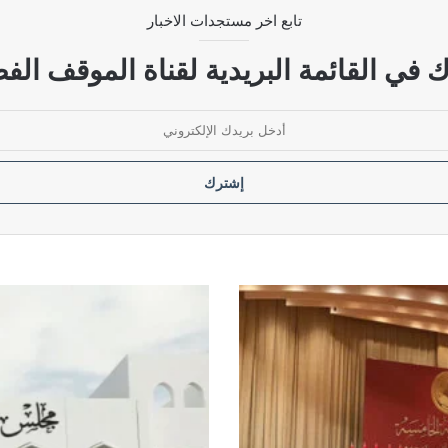
تابع اخر مستجدات الاخبار
 تأخر صرف رواتب أكثر من مليون موظف
 في القائمة البريدية لقناة الموقف الفض
زراء ومسؤولي الكهرباء منذ عام 2005
راق
مجلس
القضاء
الأعلى
يؤكد
استقلاله
ويوضح
حدوده
في