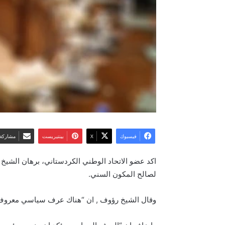
فيسبوك
‫X
بينتيريست
مشاركة 
لصالح المكون السني.
وقال الشيخ رؤوف , ان “هناك عرف سياسي معروف لد