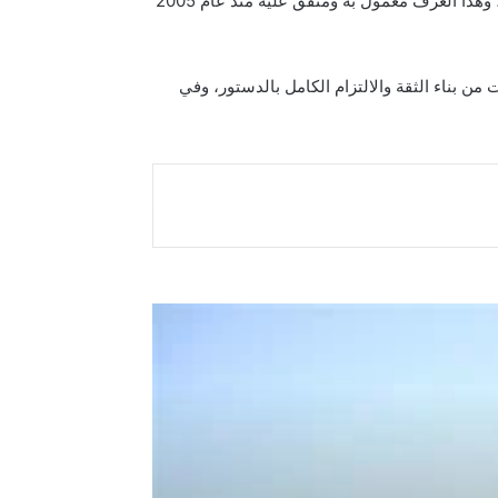
واضاف ان “العرف السياسي يؤكد ان منصب رئيس الجمهورية من نصيب المكون الكردي وتحديدا الاتحاد الوطني الكردستاني، وهذا العرف معمول به ومتفق عليه منذ عام 2005
من بناء الثقة والالتزام الكامل بالدستور، وفي