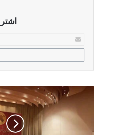
أغسطس 5, 2026
البرلمان يستضيف وزير المالية لبحث
اشترك
أدخل
بريدك
أغسطس 5, 2026
الإلكتروني
تحرك رسمي لفتح ملفات الذمة المالية لو
أغسطس 5, 2026
تحرك للسماح بتظليل السيارات في الع
الانباري
:
الاطار
التنسيقي
لايشهد
اي
صراع
داخلي