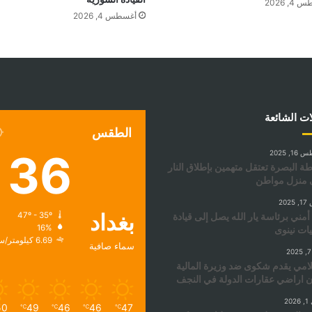
, 2026
أغسطس 4, 2026
ات الشائعة
الطقس
36
, 2025
 البصرة تعتقل متهمين بإطلاق النار
 منزل مواطن
202
بغداد
أمني برئاسة يار الله يصل إلى قيادة
47º - 35º
16%
ات نينوى
6.69 كيلومتر/ساعة
سماء صافية
امي يقدم شكوى ضد وزيرة المالية
 اراضي عقارات الدولة في النجف
20
50
49
46
46
47
℃
℃
℃
℃