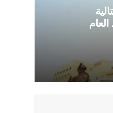
الية
العام