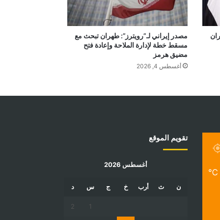
ران
مصدر إيراني لـ”رويترز”: طهران تبحث مع
مسقط خطة لإدارة الملاحة وإعادة فتح
مضيق هرمز
أغسطس 4, 2026
تقويم الموقع
أغسطس 2026
℃
ن
ث
أرب
خ
ج
س
د
2
1