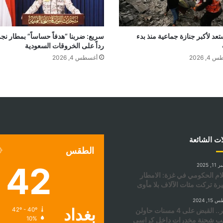
عد لأكبر جنازة جماعية منذ بدء
سريع: ضربنا “هدفاً حساساً” بمطار نج
رداً على الخروقات السعودية
, 2026
أغسطس 4, 2026
ات الشائعة
الطقس
42
 2025
لام الحكومي في غزة: الامطار
يرة تركت مئات الآلاف بلا مأوى
, 2024
بغداد
مصر.. القبض على 4 مسنات حاولن
42º - 40º
10%
يب شحنة مخدرات داخل كراسي