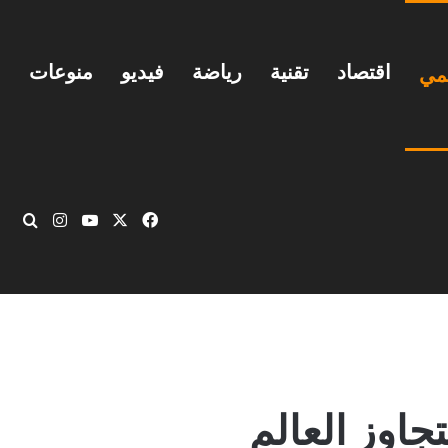
اقتصاد
تقنية
رياضة
فيديو
منوعات
يمي
‫X
فيسبوك
‫YouTube
انستقرام
بحث
جاوز العالم