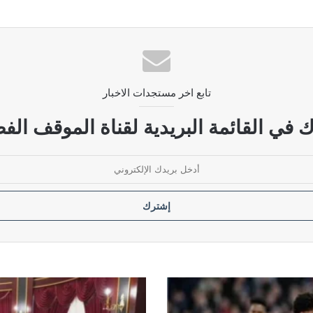
لى الأمام سيقابل بتصعيد شامل.. و”الحصار بالحصار” أمر واقع
تابع اخر مستجدات الاخبار
ضات بين واشنطن وطهران
 في القائمة البريدية لقناة الموقف الفض
لتنظيمات الإرهابية
الجلبي:
وفد