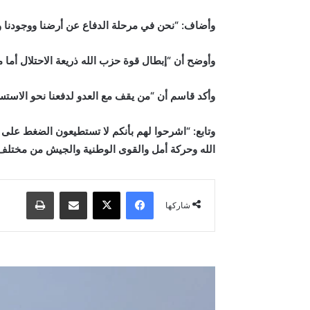
وأضاف: “نحن في مرحلة الدفاع عن أرضنا ووجودنا والتح
وأوضح أن “إبطال قوة حزب الله ذريعة الاحتلال أما 
وأكد قاسم أن “من يقف مع العدو لدفعنا نحو الاستس
وتابع: “اشرحوا لهم بأنكم لا تستطيعون الضغط على أ
الله وحركة أمل والقوى الوطنية والجيش من مختلف ش
فيسبوك
‫X
مشاركة عبر البريد
طباعة
شاركها