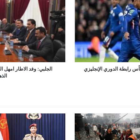
الاطار
امهل
القوى
الكردية
48
ساعة
لحسم
مرشحهم
أو
الذهاب
للفضاء
 رابطة الدوري الإنجليزي
الوطني
الذه