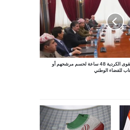
الجلبي: وفد الاطار امهل القوى الكردية 48 ساعة لحسم مرشحهم أو
اب للفضاء الوطني