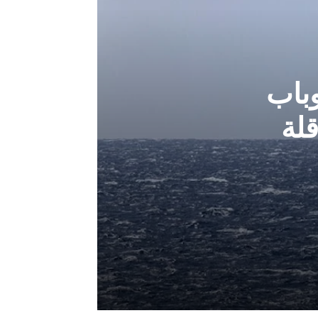
باب
لة