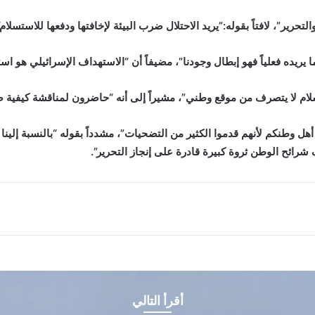
رير”، لافتاً بقوله:”يريد الاحتلال ضرب البيئة لإخافتها ودفعها للاستسلام
ما يريده فعلياً فهو إبطال وجودنا”، مضيفاً أن “الاستهداف الإسرائيلي هو
لام لا يتصرف من موقع وطني”، مشيراً إلى أنه “حاضرون لمناقشة كيفية صد
هل وطنكم لأنهم قدموا الكثير من التضحيات”، مشدداً بقوله “بالنسبة إلين
رائح الوطن ثروة كبيرة قادرة على إنجاز التحرير”.
أقرأ التالي