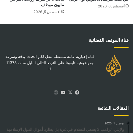
مليون موظف
أغسطس 6, 2026
أغسطس 5, 2026
قناة الموقف الفضائية
قناة إخبارية عامة مستقلة ننقل لكم الحدث بدقة وسرعة
وموضوعية تابعونا على التردد التالي I نايل سات 11373
H
‫X
فيسبوك
‫YouTube
انستقرام
المقالات الشائعة
نوفمبر 1, 2025
ولايتي: ترامب لا يسعى للسلام في غزة بل يطارد أموال الدول الإسلامية