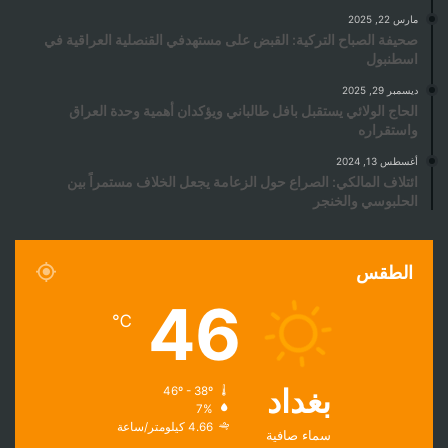
مارس 22, 2025
صحيفة الصباح التركية: القبض على مستهدفي القنصلية العراقية في
اسطنبول
ديسمبر 29, 2025
الحاج الولائي يستقبل بافل طالباني ويؤكدان أهمية وحدة العراق
واستقراره
أغسطس 13, 2024
ائتلاف المالكي: الصراع حول الزعامة يجعل الخلاف مستمراً بين
الحلبوسي والخنجر
الطقس
46
℃
بغداد
46º - 38º
7%
4.66 كيلومتر/ساعة
سماء صافية