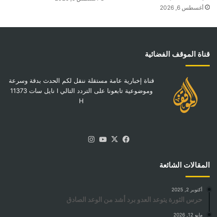
أغسطس 6, 2026
قناة الموقف الفضائية
قناة إخبارية عامة مستقلة ننقل لكم الحدث بدقة وسرعة
وموضوعية تابعونا على التردد التالي I نايل سات 11373
H
‫X
فيسبوك
‫YouTube
انستقرام
المقالات الشائعة
أكتوبر 2, 2025
حرس الثورة يتوعد العدو برد أشد من الوعد الصادق
مايو 12, 2026