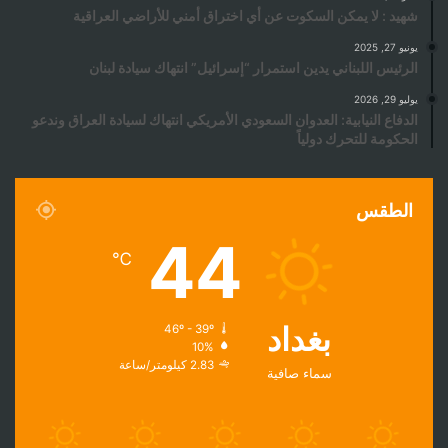
شهيد : لا يمكن السكوت عن أي اختراق أمني للأراضي العراقية
يونيو 27, 2025
الرئيس اللبناني يدين استمرار “إسرائيل” انتهاك سيادة لبنان
يوليو 29, 2026
الدفاع النيابية: العدوان السعودي الأمريكي انتهاك لسيادة العراق وندعو
الحكومة للتحرك دولياً
الطقس
44
℃
بغداد
46º - 39º
10%
2.83 كيلومتر/ساعة
سماء صافية