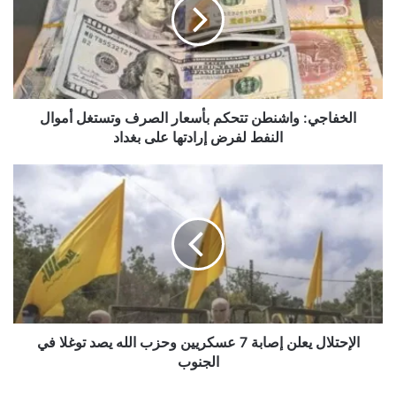
بأسعار
الصرف
وتستغل
أموال
النفط
لفرض
إرادتها
الخفاجي: واشنطن تتحكم بأسعار الصرف وتستغل أموال
على
النفط لفرض إرادتها على بغداد
بغداد
الإحتلال
يعلن
إصابة
7
عسكريين
وحزب
الله
يصد
توغلا
في
الإحتلال يعلن إصابة 7 عسكريين وحزب الله يصد توغلا في
الجنوب
الجنوب