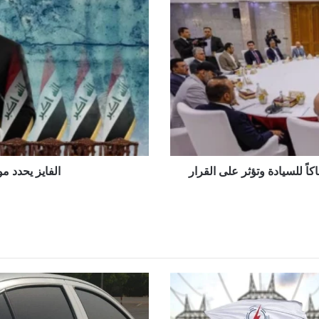
موعد
استكمال
الكابينة
الوزارية
كاً للسيادة وتؤثر على القرار
الفايز يحدد مو