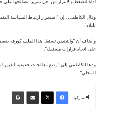
أداة للضغط والابتزاز من أجل تمرير مصالحها على 
وقال الكاظمي , إن “استمرار ارتباط السياسة النقدية
للبلاد”.
وأضاف أن “واشنطن تستغل هذا الملف كورقة ضغط لتح
على اتخاذ قرارات مستقلة”.
ودعا الكاظمي إلى “وضع معالجات حقيقية لتعزيز استق
المحلي”.
فيسبوك
‫X
مشاركة عبر البريد
طباعة
شاركها