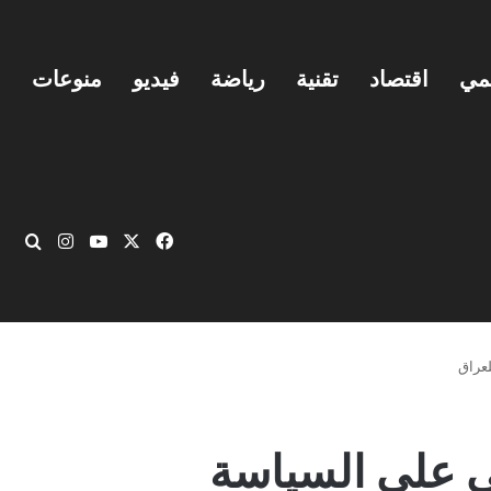
يمي
اقتصاد
تقنية
رياضة
فيديو
منوعات
‫X
فيسبوك
‫YouTube
انستقرام
بحث
لعراق
ي على السياسة