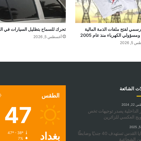
سمي لفتح ملفات الذمة المالية
تحرك للسماح بتظليل السيارات في ال
ومسؤولي الكهرباء منذ عام 2005
أغسطس 5, 2026
, 2026
ات الشائعة
الطقس
47
, 2024
 الداخلية يصدر توجيهات تخص
ويج العكسي للزائرين
بغداد
سرايا القدس تستهدف 40 جنديًا وضابطًا
47º - 38º
7%
ن الشجاعية