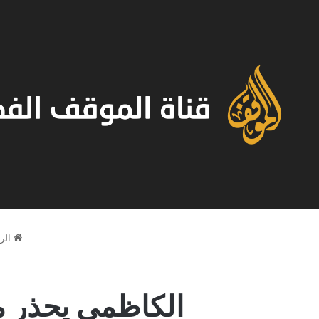
الر
الكاظمي يحذر م