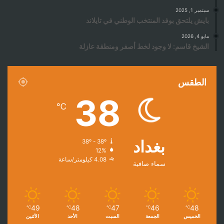
سبتمبر 1, 2025
بايش يلتحق بوفد المنتخب الوطني في تايلاند
مايو 4, 2026
الشيخ قاسم: لا وجود لخط أصفر ومنطقة عازلة
الطقس
38
℃
بغداد
38º - 38º
12%
4.08 كيلومتر/ساعة
سماء صافية
49
48
47
46
48
℃
℃
℃
℃
℃
الخميس
الجمعة
السبت
الأحد
الأثنين