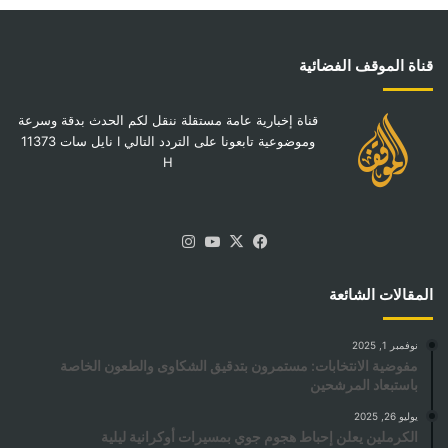
قناة الموقف الفضائية
قناة إخبارية عامة مستقلة ننقل لكم الحدث بدقة وسرعة
وموضوعية تابعونا على التردد التالي I نايل سات 11373
H
‫X
فيسبوك
‫YouTube
انستقرام
المقالات الشائعة
نوفمبر 1, 2025
مفوضية الانتخابات: مستمرون بتدقيق الشكاوى والطعون الخاصة
باستبعاد المرشحين
يوليو 26, 2025
الكرملين يعلن إحباط هجوم جوي بمسيرات أوكرانية ليلية