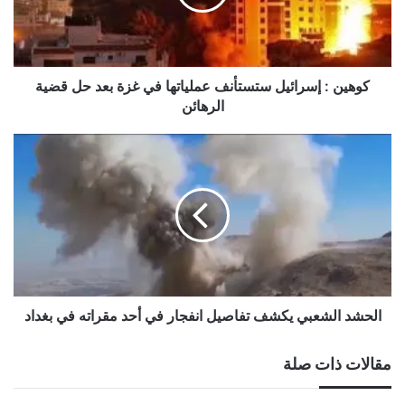
في
غزة
بعد
حل
قضية
كوهين : إسرائيل ستستأنف عملياتها في غزة بعد حل قضية
الرهائن
الرهائن
الحشد
الشعبي
يكشف
تفاصيل
انفجار
في
أحد
مقراته
في
بغداد
الحشد الشعبي يكشف تفاصيل انفجار في أحد مقراته في بغداد
مقالات ذات صلة