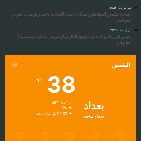
فبراير 20, 2025
الصحة تطمئن المواطنين بشأن الحمى القلاعية وتصدر توصيات لمربي
المواشي
أبريل 22, 2025
رئيس الوزراء يؤكد دعم ترشيح الكاردينال لويس ساكو لمنصب بابا
الفاتيكان
الطقس
38
℃
بغداد
38º - 38º
15%
6.33 كيلومتر/ساعة
سماء صافية