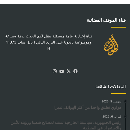
قناة الموقف الفضائية
قناة إخبارية عامة مستقلة ننقل لكم الحدث بدقة وسرعة
وموضوعية تابعونا على التردد التالي I نايل سات 11373
H
‫X
فيسبوك
‫YouTube
انستقرام
المقالات الشائعة
سبتمبر 5, 2025
هواوي تطلق واحدا من أكثر الهواتف تميزا
فبراير 6, 2025
رئيس الجمهورية: سياستنا الخارجية تستند لمصالح شعبنا ورؤيته للأمن
والاستقرار في المنطقة