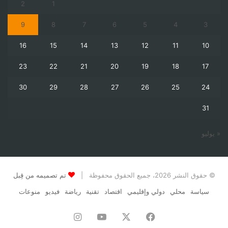
2
1
9
8
7
6
5
4
3
16
15
14
13
12
11
10
23
22
21
20
19
18
17
30
29
28
27
26
25
24
31
« يوليو
© حقوق النشر 2026، جميع الحقوق محفوظة |
تم تصميمه من قِبل
سياسة
محلي
دولي وإقليمي
اقتصاد
تقنية
رياضة
فيديو
منوعات
فيسبوك
‫X
‫YouTube
انستقرام