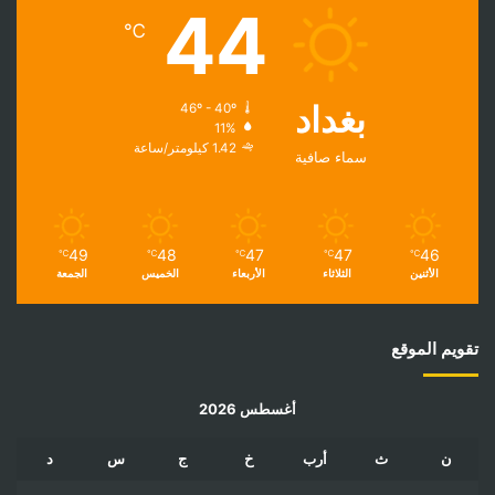
44
℃
بغداد
46º - 40º
11%
1.42 كيلومتر/ساعة
سماء صافية
49
48
47
47
46
℃
℃
℃
℃
℃
الأثنين
الثلاثاء
الأربعاء
الخميس
الجمعة
تقويم الموقع
أغسطس 2026
ن
ث
أرب
خ
ج
س
د