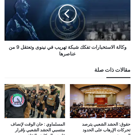
الناشئة
تفكك
والمشاريع
شبكة
الصغيرة
تهريب
والمتوسطة
في
نينوى
وتعتقل
9
من
وكالة الاستخبارات تفكك شبكة تهريب في نينوى وتعتقل 9 من
عناصرها
عناصرها
مقالات ذات صلة
حقوق: الحشد الشعبي يترصد
المسلماوي : حان الوقت لإنصاف
تحركات الإرهاب على الحدود
منتسبي الحشد الشعبي بإقرار