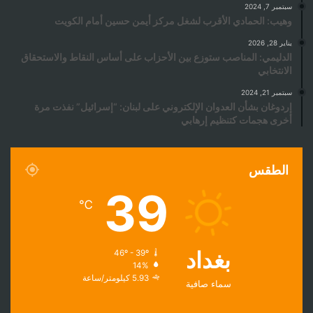
سبتمبر 7, 2024
وهيب: الحمادي الأقرب لشغل مركز أيمن حسين أمام الكويت
يناير 28, 2026
الدليمي: المناصب ستوزع بين الأحزاب على أساس النقاط والاستحقاق
الانتخابي
سبتمبر 21, 2024
إردوغان بشأن العدوان الإلكتروني على لبنان: “إسرائيل” نفذت مرة
أخرى هجمات كتنظيم إرهابي
الطقس
39
℃
بغداد
46º - 39º
14%
5.93 كيلومتر/ساعة
سماء صافية