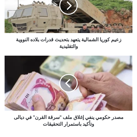
بتحديث
قدرات
بلاده
النووية
والتقليدية
زعيم كوريا الشمالية يتعهد بتحديث قدرات بلاده النووية
والتقليدية
مصدر
حكومي
ينفي
إغلاق
ملف
"سرقة
القرن"
في
ديالى
وتأكيد
مصدر حكومي ينفي إغلاق ملف "سرقة القرن" في ديالى
باستمرار
وتأكيد باستمرار التحقيقات
التحقيقات