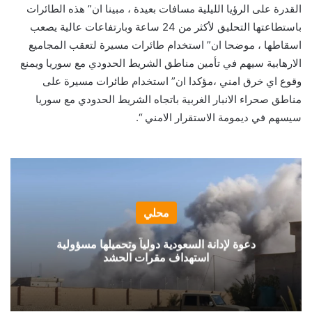
القدرة على الرؤيا الليلية مسافات بعيدة ، مبينا ان” هذه الطائرات
باستطاعتها التحليق لأكثر من 24 ساعة وبارتفاعات عالية يصعب
اسقاطها ، موضحا ان” استخدام طائرات مسيرة لتعقب المجاميع
الارهابية سيهم في تأمين مناطق الشريط الحدودي مع سوريا ويمنع
وقوع اي خرق امني ،مؤكدا ان” استخدام طائرات مسيرة على
مناطق صحراء الانبار الغربية باتجاه الشريط الحدودي مع سوريا
سيسهم في ديمومة الاستقرار الامني “.
محلي
دعوة لإدانة السعودية دولياً وتحميلها مسؤولية
استهداف مقرات الحشد