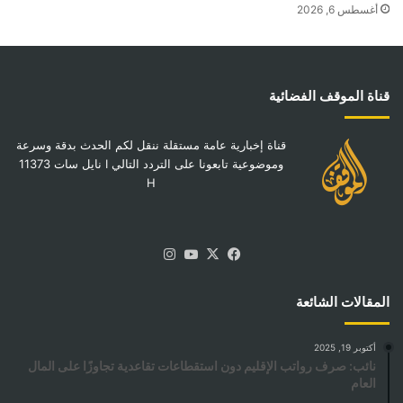
أغسطس 6, 2026
قناة الموقف الفضائية
قناة إخبارية عامة مستقلة ننقل لكم الحدث بدقة وسرعة
وموضوعية تابعونا على التردد التالي I نايل سات 11373
H
‫X
فيسبوك
‫YouTube
انستقرام
المقالات الشائعة
أكتوبر 19, 2025
نائب: صرف رواتب الإقليم دون استقطاعات تقاعدية تجاوزًا على المال
العام