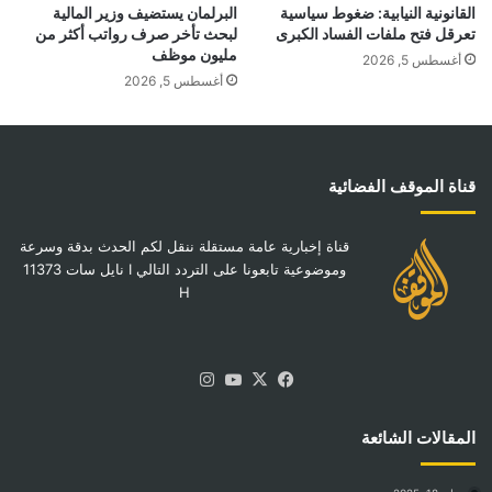
القانونية النيابية: ضغوط سياسية
البرلمان يستضيف وزير المالية
تعرقل فتح ملفات الفساد الكبرى
لبحث تأخر صرف رواتب أكثر من
مليون موظف
أغسطس 5, 2026
أغسطس 5, 2026
قناة الموقف الفضائية
قناة إخبارية عامة مستقلة ننقل لكم الحدث بدقة وسرعة
وموضوعية تابعونا على التردد التالي I نايل سات 11373
H
‫X
فيسبوك
‫YouTube
انستقرام
المقالات الشائعة