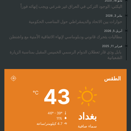
مايو 18, 2025
اليكتي: الوجود التركي في العراق غير شرعي ويجب إنهائه فوراً
يناير 3, 2026
حوارات بين الاتحاد والديمقراطي حول المناصب الحكومية
أبريل 5, 2026
مطالبات بتحرك قانوني ودبلوماسي لإنهاء الاتفاقية الأمنية مع واشنطن
فبراير 11, 2025
بابل وذي قار تعطلان الدوام الرسمي الخميس المقبل بمناسبة الزيارة
الشعبانية
الطقس
43
℃
بغداد
46º - 39º
11%
4.7 كيلومتر/ساعة
سماء صافية