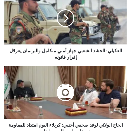
الحشد
الشعبي
جهاز
أمني
متكامل
والبرلمان
يعرقل
إقرار
قانونه
العكيلي: الحشد الشعبي جهاز أمني متكامل والبرلمان يعرقل
إقرار قانونه
الحاج
الولائي
لوفد
صحفي
أجنبي:
كربلاء
اليوم
امتداد
للمقاومة
في
الحاج الولائي لوفد صحفي أجنبي: كربلاء اليوم امتداد للمقاومة
فلسطين