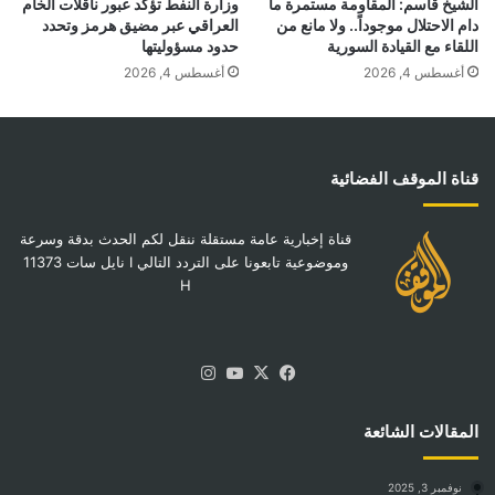
الشيخ قاسم: المقاومة مستمرة ما
وزارة النفط تؤكد عبور ناقلات الخام
دام الاحتلال موجوداً.. ولا مانع من
العراقي عبر مضيق هرمز وتحدد
اللقاء مع القيادة السورية
حدود مسؤوليتها
أغسطس 4, 2026
أغسطس 4, 2026
قناة الموقف الفضائية
قناة إخبارية عامة مستقلة ننقل لكم الحدث بدقة وسرعة
وموضوعية تابعونا على التردد التالي I نايل سات 11373
H
‫X
فيسبوك
‫YouTube
انستقرام
المقالات الشائعة
نوفمبر 3, 2025