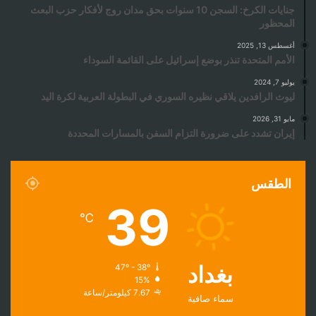
جنايات الكرخ: السجن 10 سنوات بحق مدان روج لأفكار حزب البعث
المحظور
أغسطس 13, 2025
الأمم المتحدة تنذر بوضع إسرائيل على القائمة السوداء
يوليو 7, 2024
ليوث الرافدين يلاقي نظيره السوري في البطولة العربية لكرة اليد
مايو 31, 2026
إيران تشدد على ضرورة التزام السفن بالمسارات المحددة
الطقس
39
℃
بغداد
47º - 38º
15%
7.67 كيلومتر/ساعة
سماء صافية