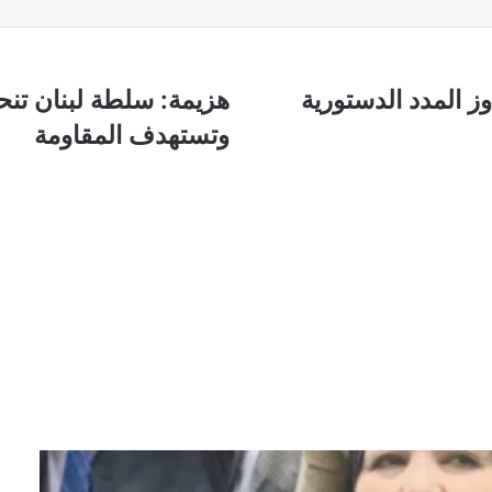
ل فتح ملفات الفساد الكبرى
هزيمة:
ز المدد الدستورية
هزيمة: سلطة لبنان تنح
سلطة
وتستهدف المقاومة
لبنان
تنحاز
للمشروع
الاستعماري
وتستهدف
المقاومة