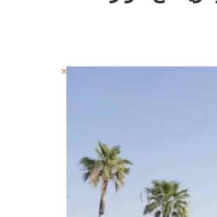
إغلاق