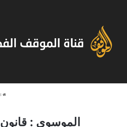
ال
الموسوي : قانون ا