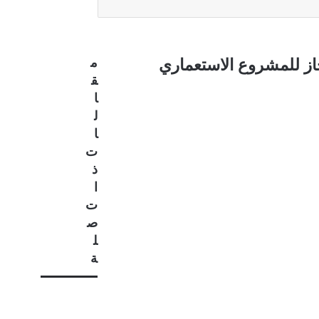
از للمشروع الاستعماري
م
ق
ا
ل
ا
ت
ذ
ا
ت
ص
ل
ة