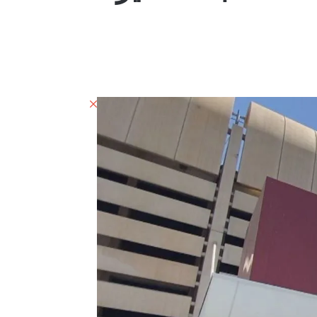
إغلاق