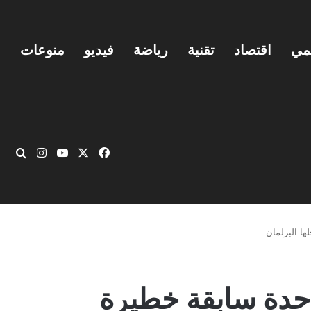
يمي
اقتصاد
تقنية
رياضة
فيديو
منوعات
‫X
فيسبوك
‫YouTube
انستقرام
بحث
لية بسلة واحدة سابقة خطيرة