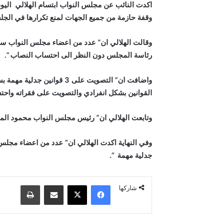
وقفة حازمة من جميع الجهات لمنع تكرارها في الجل
وقالت الهلالي ان” عدد من اعضاء مجلس النواب سير
رئاسة المجلس دون النظر الى احتساب النصاب
“.
واضافت ان” التصويت على 
القوانين بشكل انفرادي والتصويت على فقراته واحتس
وتابعت الهلالي ان” رئيس مجلس النواب محمود المشهداني ارتكب خروقات قانونية 
جدلية مهمة “.
فيسبوك
‫X
مشاركة عبر البريد
طباعة
شاركها