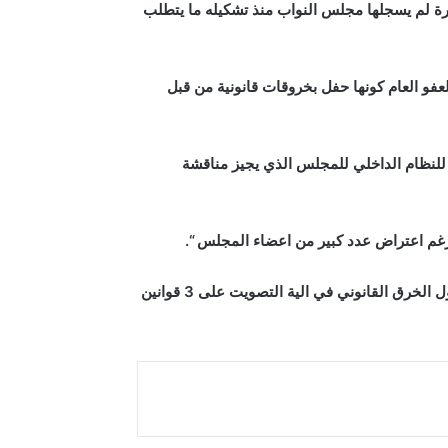
قوانين جدلية مهمة بسلة واحدة سابقة خطيرة لم يسجلها مجلس النواب منذ تشكيله ما يتطلب
فو العام كونها حفل بخروقات قانونية من قبل
عد خرقا للنظام الداخلي للمجلس الذي يجيز مناقشة
“.
وفي النهاية اكدت الهلالي ان” عدد من اعضاء مجلس النواب قدموا شكوى الى المحكمة الاتحادية لاتخاذ الاجراءات القانونية حول الخرق القانوني في الية التصويت على 3 قوانين