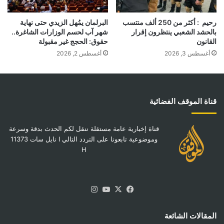
رحيم : أكثر من 250 ألف منتسب
البرلمان يمُهل الزيدي حتى نهاية
بالحشد الشعبي ينتظرون إقرار
شهر آب لحسم الوزارات الشاغرة..
القانون
حقوق: الحجج غير مقبولة
أغسطس 3, 2026
أغسطس 2, 2026
قناة الموقف الفضائية
قناة إخبارية عامة مستقلة ننقل لكم الحدث بدقة وسرعة
وموضوعية تابعونا على التردد التالي I نايل سات 11373
H
‫X
فيسبوك
‫YouTube
انستقرام
المقالات الشائعة