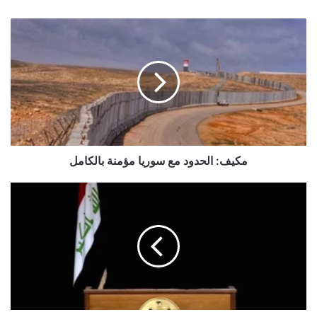
مكيف:
الحدود
مع
سوريا
مؤمنة
بالكامل
مكيف: الحدود مع سوريا مؤمنة بالكامل
السكيني:
لن
نسمح
بفرض
"الإملاءات
السنية"
في
ملف
رئاسة