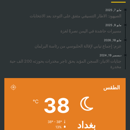
مايو 7, 2025
الصيهود: الاطار التنسيقي متفق على التوحد بعد الانتخابات
مايو 9, 2025
مسيرات حاشدة في اليمن نصرةً لغزة
مايو 18, 2026
عزم: إجماع نيابي لإقالة الحلبوسي من رئاسة البرلمان
ديسمبر 19, 2024
جنايات الانبار: السجن المؤبد بحق تاجر مخدرات بحوزته 200 الف حبة
مخدرة
الطقس
38
℃
بغداد
38º - 38º
13%