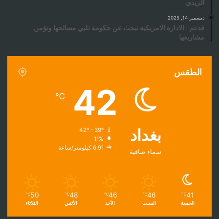
الزيدي
ديسمبر 14, 2025
فدعم : الادارة الامريكية تبحث عن حكومة تلبي مصالحها وتؤمن
مشاريعها
الطقس
42
℃
بغداد
42º - 39º
11%
6.91 كيلومتر/ساعة
سماء صافية
50
48
46
46
41
℃
℃
℃
℃
℃
الجمعة
السبت
الأحد
الأثنين
الثلاثاء