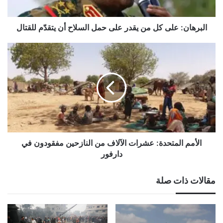
السلاح
أن
يتقدّم
البرهان: على كل من یقدر على حمل السلاح أن يتقدّم للقتال
للقتال
الأمم
المتحدة:
عشرات
الآلاف
من
النازحين
مفقودون
في
دارفور
الأمم المتحدة: عشرات الآلاف من النازحين مفقودون في
دارفور
مقالات ذات صلة