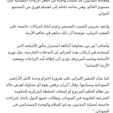
ومعاناة المدنيين، قد شكّلت واحدة من أخطر الأزمات الإنسانية على
مستوى العالم، وهي بحاجة ماسّة إلى اهتمام فوري من المجتمع
الدولي.
وانتقد بحريني الصمت المستمر وعدم اتخاذ إجراءات حاسمة على
الصعيد الدولي، موضحا أن ذلك ساهم في تفاقم الأزمة.
وأضاف:”من بين مخاوفنا البالغة استمرار تدفّق الأسلحة التي
تُستخدم في ارتكاب هذه الجرائم. إن التدخلات الخارجية، مثل توريد
الأسلحة وتجنيد المرتزقة، تؤدي إلى إطالة أمد النزاعات وتصعيد
الأزمة الإنسانية”.
كما شدّد السفير الإيراني على ضرورة احترام وحدة كامل الأراضي
السودانية وسيادتها، وقال:”إيران ترفض بقوة أي محاولة لفرض حالة
من نظام الحكم المزدوج أو إضعاف السلطة المركزية للحكومة
الشرعية القانونية في السودان. ونطالب جميع الدول باتخاذ إجراءات
حاسمة لحماية المدنيين، ودعم السلام والوحدة المستدامين في
السودان. “