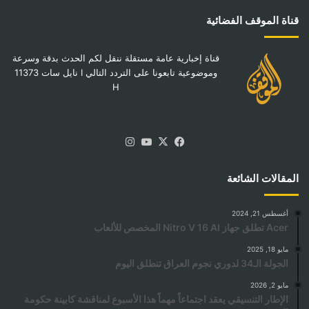
قناة الموقف الفضائية
قناة إخبارية عامة مستقلة ننقل لكم الحدث بدقة وسرعة
وموضوعية تابعونا على التردد التالي I نايل سات 11373
H
‫X
فيسبوك
‫YouTube
انستقرام
المقالات الشائعة
أغسطس 21, 2024
Acer تطلق جهاز Nitro V 16 AI المخصص للألعاب
مايو 18, 2025
الجولة الـ34 لدوري نجوم العراق تنطلق اليوم
مايو 2, 2026
الإطار التنسيقي يعقد اجتماعاً مهماً هذا الأسبوع لمناقشة كابينة حكومة