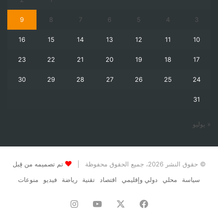
9
8
7
6
5
4
3
16
15
14
13
12
11
10
23
22
21
20
19
18
17
30
29
28
27
26
25
24
31
« يوليو
© حقوق النشر 2026، جميع الحقوق محفوظة |
تم تصميمه من قِبل
سياسة
محلي
دولي وإقليمي
اقتصاد
تقنية
رياضة
فيديو
منوعات
فيسبوك
‫X
‫YouTube
انستقرام