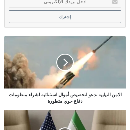
بريدك
الإلكتروني
الامن
النيابية
تدعو
لتخصيص
أموال
استثنائية
لشراء
منظومات
دفاع
جوي
الامن النيابية تدعو لتخصيص أموال استثنائية لشراء منظومات
متطورة
دفاع جوي متطورة
إيران
تتهم
دول