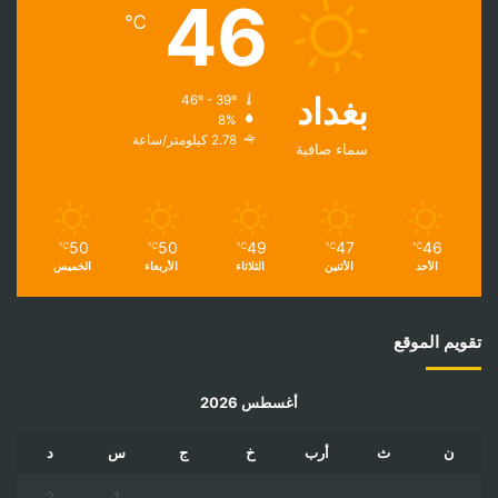
46
℃
بغداد
46º - 39º
8%
2.78 كيلومتر/ساعة
سماء صافية
50
50
49
47
46
℃
℃
℃
℃
℃
الأحد
الأثنين
الثلاثاء
الأربعاء
الخميس
تقويم الموقع
أغسطس 2026
ن
ث
أرب
خ
ج
س
د
2
1