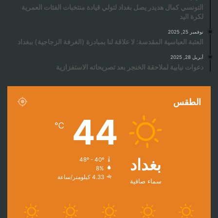
التونسي كمال هديدر يصل بغداد لتولي قيادة منتخبات الفئات العمرية
لكرة اليد
نوفمبر 25, 2025
العتبة العباسية المقدسة: لا علاقة لنا بمبادرة (الغرفة الزجاجية) ببغداد
أبريل 28, 2025
دعوات نيابية لملاحقة الخنجر بعد تصريحاته الاستفزازية
الطقس
44
℃
بغداد
48º - 40º
8%
4.33 كيلومتر/ساعة
سماء صافية