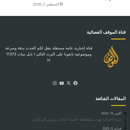
أغسطس 2, 2026
قناة الموقف الفضائية
قناة إخبارية عامة مستقلة ننقل لكم الحدث بدقة وسرعة
وموضوعية تابعونا على التردد التالي I نايل سات 11373
H
‫X
فيسبوك
‫YouTube
انستقرام
المقالات الشائعة
أكتوبر 15, 2024
ستة أحزاب تهدد بمقاطعة جلسة انتخاب رئيس البرلمان
فبراير 5, 2025