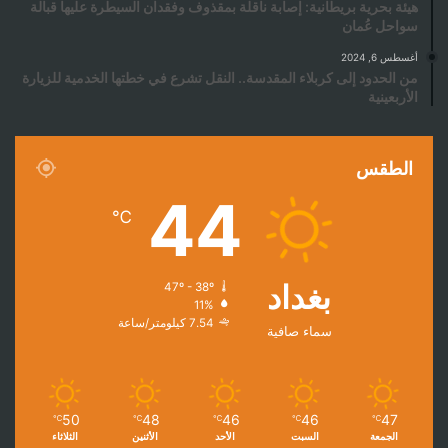
هيئة بحرية بريطانية: إصابة ناقلة بمقذوف وفقدان السيطرة عليها قبالة
سواحل عُمان
أغسطس 6, 2024
من الحدود إلى كربلاء المقدسة.. النقل تشرع في خطتها الخدمية للزيارة
الأربعينية
الطقس
44
℃
بغداد
47º - 38º
11%
7.54 كيلومتر/ساعة
سماء صافية
50
48
46
46
47
℃
℃
℃
℃
℃
الجمعة
السبت
الأحد
الأثنين
الثلاثاء