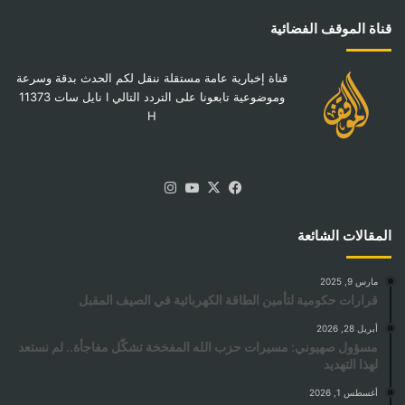
قناة الموقف الفضائية
قناة إخبارية عامة مستقلة ننقل لكم الحدث بدقة وسرعة
وموضوعية تابعونا على التردد التالي I نايل سات 11373
H
‫X
فيسبوك
‫YouTube
انستقرام
المقالات الشائعة
مارس 9, 2025
قرارات حكومية لتأمين الطاقة الكهربائية في الصيف المقبل
أبريل 28, 2026
مسؤول صهيوني: مسيرات حزب الله المفخخة تشكّل مفاجأة.. لم نستعد
لهذا التهديد
أغسطس 1, 2026