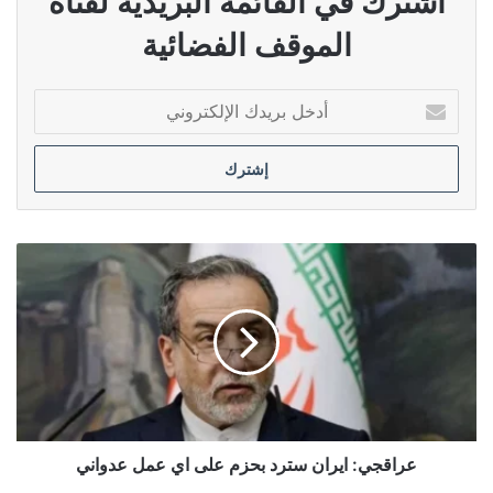
اشترك في القائمة البريدية لقناة
الموقف الفضائية
أدخل
بريدك
الإلكتروني
عراقجي:
ايران
سترد
بحزم
على
اي
عمل
عدواني
عراقجي: ايران سترد بحزم على اي عمل عدواني