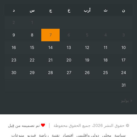
ن
ث
أرب
خ
ج
س
د
2
1
9
8
7
6
5
4
3
16
15
14
13
12
11
10
23
22
21
20
19
18
17
30
29
28
27
26
25
24
31
« يوليو
© حقوق النشر 2026، جميع الحقوق محفوظة |
تم تصميمه من قِبل
سياسة
محلي
دولي وإقليمي
اقتصاد
تقنية
رياضة
فيديو
منوعات