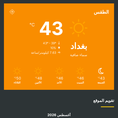
الطقس
43
℃
بغداد
43º - 39º
10%
7.63 كيلومتر/ساعة
سماء صافية
50
48
46
46
43
℃
℃
℃
℃
℃
الجمعة
السبت
الأحد
الأثنين
الثلاثاء
تقويم الموقع
أغسطس 2026