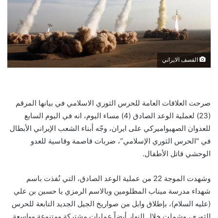
القصف الايراني
صرحت العلاقات العامة للحرس الثوري الاسلامي في بيانها المرقم
(23) لعملية الوعد الصادق (4) مساء اليوم، انه في اليوم السابع
للعدوان الصهيواميركي على ايران، وجّه أبناء الشعب الإيراني الأبطال
في “الحرس الثوري الإسلامي”، ضربات قاصمة وقاسية للعدو
الوحشي قاتل الأطفال.
وشهدت الموجة 22 من عملية الوعد الصادق، التي نُفذت باسم
شهداء مدرسة ميناب المظلومين وبالاسم الرمزي يا حسين بن علي
(عليه السلام)، بإطلاق وابل من صواريخ الجيل الجديد التابعة للحرس
الثوري، وشملت خلال النهار أيضاً عمليات مشتركة ومتنوعة وواسعة