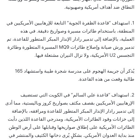
النطاق ضد أهداف أمريكية وصهيونية.
1. استهداف “قاعدة الظفرة الجوية” التابعة للإرهابيين الأمريكيين في
المنطقة، باستخدام طائرات مسيرة وصواريخ دقيقة. في هذه
العملية، بالإضافة إلى تدمير رادار الإنذار المبكر المتطور للقاعدة، تم
تدمير ورش صيانة وإصلاح طائرات MQ9 المسيرة المتطورة وطائرة
التجسس U2 الأمريكية، ولا تزال النيران مشتعلة فيها.
يُذكر أن جريمة الهجوم على مدرسة شجرة طيبة واستشهاد 165
طالبة وقعت من هذه القاعدة.
2. استهداف “قاعدة علي السالم” في الكويت التي تستضيف
الإرهابيين الأمريكيين بقصف مكثف بصواريخ كروز وباليستية، مما أدى
إلى تدمير رادار الإنذار المبكر المتطور للقاعدة ومرافقه، بالإضافة
إلى خزانات وقود الطائرات الأمريكية، ومدرجي القاعدة اللذين دأبت
الطائرات الأمريكية على إطلاق صواريخها وقنابلها على أرض الوطن
منذ بداية العدوان الأمريكي. بشكلٍ يُرى دخانها الكثيف والمنتشر في