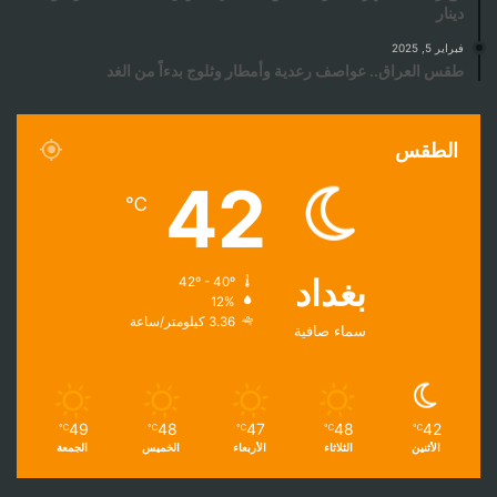
دينار
فبراير 5, 2025
طقس العراق.. عواصف رعدية وأمطار وثلوج بدءاً من الغد
الطقس
42
℃
بغداد
42º - 40º
12%
3.36 كيلومتر/ساعة
سماء صافية
49
48
47
48
42
℃
℃
℃
℃
℃
الأثنين
الثلاثاء
الأربعاء
الخميس
الجمعة