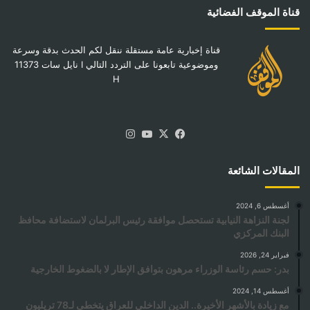
قناة الموقف الفضائية
قناة إخبارية عامة مستقلة ننقل لكم الحدث بدقة وسرعة
وموضوعية تابعونا على التردد التالي I نايل سات 11373
H
‫X
فيسبوك
‫YouTube
انستقرام
المقالات الشائعة
أغسطس 6, 2024
لجنة النزاهة النيابية تستحصل موافقة رئيس البرلمان لاستضافة محافظ
البنك المركزي
فبراير 24, 2026
بدر: حسم رئاسة الوزراء مرهون بتوافق الإطار لا بالضغوط الخارجية
أغسطس 14, 2024
مع زيادة بالأشهر الأخيرة.. الدين الداخلي للعراق يتخطى لـ78 تريليون