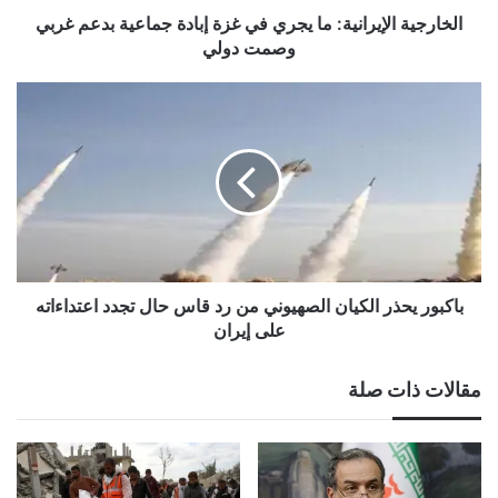
غربي
الخارجية الإيرانية: ما يجري في غزة إبادة جماعية بدعم غربي
وصمت
وصمت دولي
دولي
باكبور
يحذر
الكيان
الصهيوني
من
رد
قاس
حال
تجدد
اعتداءاته
باكبور يحذر الكيان الصهيوني من رد قاس حال تجدد اعتداءاته
على
على إيران
إيران
مقالات ذات صلة