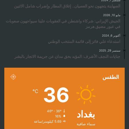
سبتمبر 1, 2024
الصهاينة يتجهون نحو العصيان.. إغلاق المطار وإضراب شامل الاثنين
مايو 10, 2026
الجيش الإيراني: شركاء واشنطن في العقوبات علينا سيواجهون صعوبات
في عبور مضيق هرمز
أكتوبر 6, 2024
استدعاء علي فائز إلى قائمة المنتخب الوطني
سبتمبر 29, 2025
جنايات النجف الأشرف: المؤبد بحق مدان عن جريمة الاتجار بالبشر
الطقس
36
℃
بغداد
46º - 36º
16%
5.69 كيلومتر/ساعة
سماء صافية