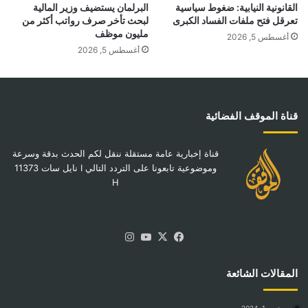
القانونية النيابية: ضغوط سياسية
البرلمان يستضيف وزير المالية
تعرقل فتح ملفات الفساد الكبرى
لبحث تأخر صرف رواتب أكثر من
مليون موظف
أغسطس 5, 2026
أغسطس 5, 2026
قناة الموقف الفضائية
قناة إخبارية عامة مستقلة ننقل لكم الحدث بدقة وسرعة
وموضوعية تابعونا على التردد التالي I نايل سات 11373
H
‫X
فيسبوك
‫YouTube
انستقرام
المقالات الشائعة