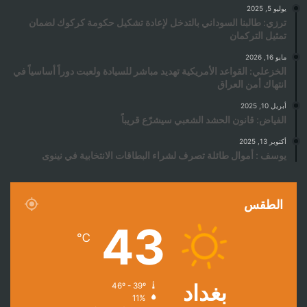
يوليو 5, 2025
ترزي: طالبنا السوداني بالتدخل لإعادة تشكيل حكومة كركوك لضمان
تمثيل التركمان
مايو 16, 2026
الخزعلي: القواعد الأمريكية تهديد مباشر للسيادة ولعبت دوراً أساسياً في
انتهاك أمن العراق
أبريل 10, 2025
الفياض: قانون الحشد الشعبي سيشرّع قريباً
أكتوبر 13, 2025
يوسف : أموال طائلة تصرف لشراء البطاقات الانتخابية في نينوى
الطقس
43
℃
بغداد
46º - 39º
11%