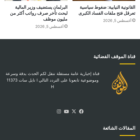
القانونية النيابية: ضغوط سياسية
البرلمان يستضيف وزير المالية
تعرقل فتح ملفات الفساد الكبرى
لبحث تأخر صرف رواتب أكثر من
مليون موظف
أغسطس 5, 2026
أغسطس 5, 2026
قناة الموقف الفضائية
قناة إخبارية عامة مستقلة ننقل لكم الحدث بدقة وسرعة
وموضوعية تابعونا على التردد التالي I نايل سات 11373
H
‫X
فيسبوك
‫YouTube
انستقرام
المقالات الشائعة