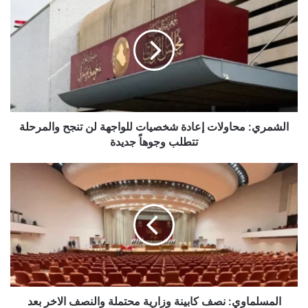
محاولات
إعادة
شخصيات
للواجهة
لن
تنجح
والمرحلة
تتطلب
وجوهاً
الشمري: محاولات إعادة شخصيات للواجهة لن تنجح والمرحلة
جديدة
تتطلب وجوهاً جديدة
المسلماوي:
نصف
كابينة
وزارية
محتملة
والنصف
الاخر
بعد
تسلم
المهام
المسلماوي: نصف كابينة وزارية محتملة والنصف الاخر بعد